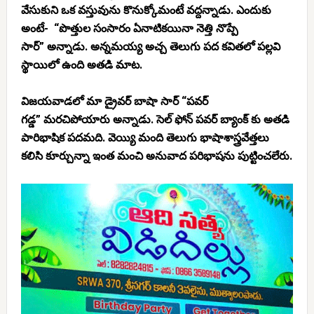
వేసుకుని ఒక వస్తువును కొనుక్కోమంటే వద్దన్నాడు. ఎందుకు
అంటే-
“పొత్తుల సంసారం ఏనాటికయినా నెత్తి నొప్పే
సార్”
అన్నాడు. అన్నమయ్య అచ్చ తెలుగు పద కవితలో పల్లవి
స్థాయిలో ఉంది అతడి మాట.
విజయవాడలో మా డ్రైవర్ బాషా సార్
“పవర్
గడ్డ”
మరచిపోయారు అన్నాడు. సెల్ ఫోన్ పవర్ బ్యాంక్ కు అతడి
పారిభాషిక పదమది.
వెయ్యి మంది తెలుగు భాషాశాస్త్రవేత్తలు
కలిసి కూర్చున్నా ఇంత మంచి అనువాద పరిభాషను పుట్టించలేరు.