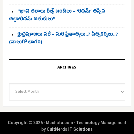
‘‘భావి తరాలు రీల్స్‌ బందీలు – ‘రిథమ్’ తప్పిన
అల్గా‘రిథమ్ బతుకులు’’
క్షుద్రపూజలు సరే – మరి ప్రేతాత్మలు..? పితృకర్మలు..?
(నాలుగో భాగం)
ARCHIVES
Archives
Copyright © 2026 · Muchata.com · Technology Management
by
CultNerds IT Solutions