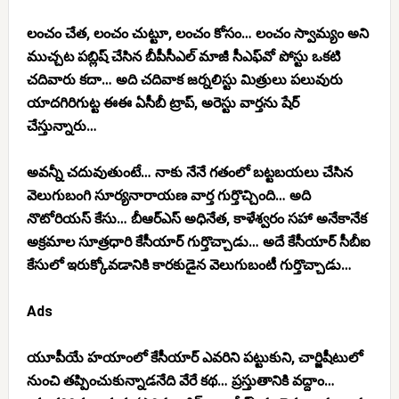
లంచం చేత, లంచం చుట్టూ, లంచం కోసం… లంచం స్వామ్యం అని
ముచ్చట పబ్లిష్ చేసిన బీపీసీఎల్ మాజీ సీఎఫ్‌వో పోస్టు ఒకటి
చదివారు కదా… అది చదివాక జర్నలిస్టు మిత్రులు పలువురు
యాదగిరిగుట్ట ఈఈ ఏసీబీ ట్రాప్, అరెస్టు వార్తను షేర్
చేస్తున్నారు…
అవన్నీ చదువుతుంటే… నాకు నేనే గతంలో బట్టబయలు చేసిన
వెలుగుబంగి సూర్యనారాయణ వార్త గుర్తొచ్చింది… అది
నొటోరియస్ కేసు… బీఆర్ఎస్ అధినేత, కాళేశ్వరం సహా అనేకానేక
అక్రమాల సూత్రధారి కేసీయార్ గుర్తొచ్చాడు… అదే కేసీయార్ సీబీఐ
కేసులో ఇరుక్కోవడానికి కారకుడైన వెలుగుబంటీ గుర్తొచ్చాడు…
Ads
యూపీయే హయాంలో కేసీయార్ ఎవరిని పట్టుకుని, చార్జిషీటులో
నుంచి తప్పించుకున్నాడనేది వేరే కథ… ప్రస్తుతానికి వద్దాం…