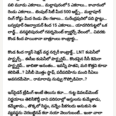
పలి మూడు ఎకరాలు… మల్లాపురంలో 5 ఎకరాలు… కాచారంలో
రెండు ఎకరాలు… టెంపుల్ సిటీ మీద 500 ఆర్ట్స్… మల్లాపూర్
రింగ్ రోడ్డు మీద రెండు వేల గజాలు… సురేంద్రపురిలో పది ప్లాట్లు…
బస్వపూర్ రిజర్వాయర్ కింద 15 ఎకరాలు… యాదగిరిగుట్టలో ఒక
లాడ్జ్… వనస్థలిపురంలో గవర్నమెంట్ క్వార్టర్స్ వేలంలో… చివరకు
కొండ కింద పాయికానా బాత్రూంలు కాంట్రాక్టు…
కొండ కింద గ్యాస్ సెక్షన్ వద్ద నర్సరీ కాంట్రాక్ట్… LNT కంపెనీలో
పార్ట్నర్స్… ఈసీఐ కంపెనీలో పార్ట్నర్షిప్… కొండపైన సీసీ కెమెరా
పార్ట్నర్షిప్… జాబితా అనంతం… ఇవన్నీ పాతవి, మరి కొత్తవి కూడా
కలిపితే…? ఏసీబీ మొత్తం స్టాఫ్, పదీపదిహేను మంది సీఏలు
అవసరమేమో… రామారావు నువ్వు గొప్పోడివిరా..?
ఇన్‌సైడర్ ట్రేడింగ్ అంటే తెలుసు కదా…. గుట్ట డెవలప్‌మెంట్
నిర్ణయాలు తెలిసేకొద్దీ దాని పరిసరాల్లో ఆస్తులను కుమ్మేశాడు,
కమ్మేశాడు.., తొక్కలో సిస్టం, నన్నేం పీకగలదు అనుకుని ఈ
వ్యవస్థను చెరబట్టినవ్ కదా నయా వెలుగుబంటీ… ఇంకా చాలా