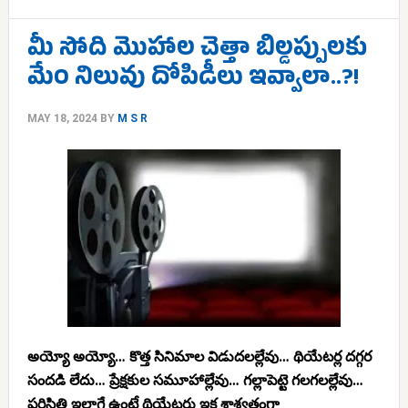
మీ సోది మొహాల చెత్తా బిల్డప్పులకు
మేం నిలువు దోపిడీలు ఇవ్వాలా..?!
MAY 18, 2024
BY
M S R
అయ్యో అయ్యో… కొత్త సినిమాల విడుదలల్లేవు… థియేటర్ల దగ్గర
సందడి లేదు… ప్రేక్షకుల సమూహాల్లేవు… గల్లాపెట్టె గలగలల్లేవు…
పరిస్థితి ఇలాగే ఉంటే థియేటర్లు ఇక శాశ్వతంగా