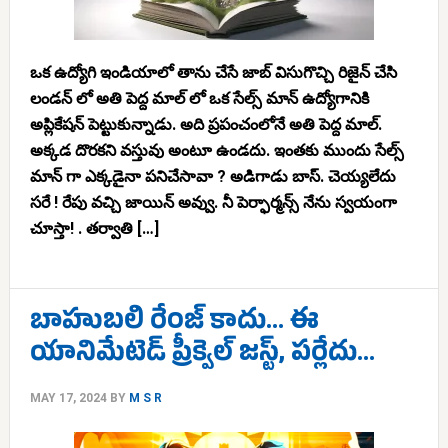
ఒక ఉద్యోగి ఇండియాలో తాను చేసే జాబ్ విసుగొచ్చి రిజైన్ చేసి
లండన్ లో అతి పెద్ద మాల్ లో ఒక సేల్స్ మాన్ ఉద్యోగానికి
అప్లికేషన్ పెట్టుకున్నాడు. అది ప్రపంచంలోనే అతి పెద్ద మాల్.
అక్కడ దొరకని వస్తువు అంటూ ఉండదు. ఇంతకు ముందు సేల్స్
మాన్ గా ఎక్కడైనా పనిచేసావా ? అడిగాడు బాస్. చెయ్యలేదు
సరే ! రేపు వచ్చి జాయిన్ అవ్వు. నీ పెర్ఫార్మన్స్ నేను స్వయంగా
చూస్తా! . తర్వాతి […]
బాహుబలి రేంజ్ కాదు… ఈ
యానిమేటెడ్ ప్రీక్వెల్ జస్ట్, పర్లేదు…
MAY 17, 2024
BY
M S R