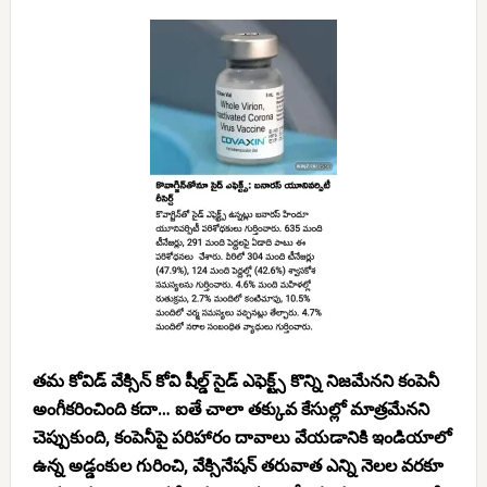
తమ కోవిడ్ వేక్సిన్ కోవి షీల్డ్ సైడ్ ఎఫెక్ట్స్ కొన్ని నిజమేనని కంపెనీ
అంగీకరించింది కదా… ఐతే చాలా తక్కువ కేసుల్లో మాత్రమేనని
చెప్పుకుంది, కంపెనీపై పరిహారం దావాలు వేయడానికి ఇండియాలో
ఉన్న అడ్డంకుల గురించి, వేక్సినేషన్ తరువాత ఎన్ని నెలల వరకూ