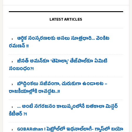
LATEST ARTICLES
ఆర్థిక సంస్కరణలకు అసలు సూత్రధారి… వెంకిట
రమణన్ !!
జీనత్ అమన్‌కూ ‘తెహెల్కా’ తేజ్‌పాల్‌కూ ఏమిటి
సంబంధం?!
బొద్దింకలు సజీవంగా, చురుకుగా ఉండాలట –
రాజకీయాల్లోకి రావద్దట..!!
… అంటే నగరజనం కాలుష్యంలోనే బతకాలా మిస్టర్
కేటీఆర్ ?!
GOBARdhan ! పెట్రోల్‌లో ఇథనాల్‌లాగే- గ్యాస్‌లో బయో