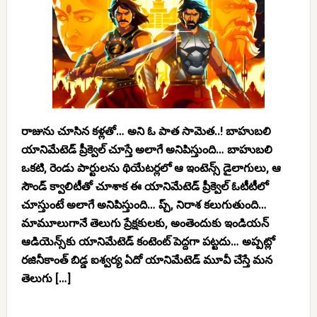
రాజును చూసిన కళ్లతో… అని ఓ పాత సామెత..! బాహుబలి
యానిమేటెడ్ ప్రీక్వెల్ చూస్తే అలాగే అనిపిస్తుంది… బాహుబలి
ఒకటి, రెండు పార్టులను థియేటర్లలో ఆ ఇంటెన్స్ డైలాగులు, ఆ
సౌండ్ క్వాలిటీతో చూశాక ఈ యానిమేటెడ్ ప్రీక్వెల్ ఓటీటీలో
చూస్తుంటే అలాగే అనిపిస్తుంది… ప్చ్, నిరాశ కలుగుతుంది…
మామూలుగానే తెలుగు ప్రేక్షకులకు, అంతెందుకు ఇండియన్
ఆడియెన్స్‌కు యానిమేటెడ్ కంటెంట్ పెద్దగా పట్టదు… అప్పట్లో
రజినీకాంత్ బిడ్డ ఐశ్వర్య ఏదో యానిమేటెడ్ మూవీ చేస్తే మన
తెలుగు […]