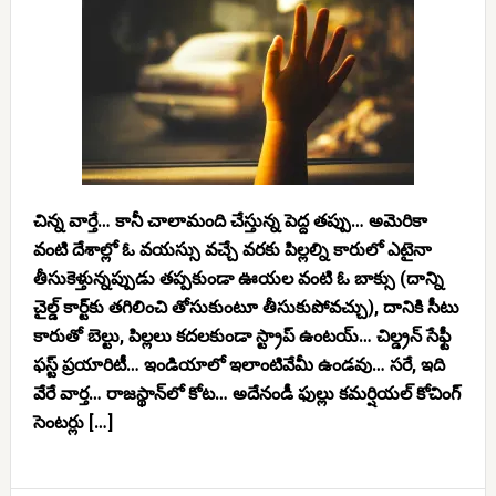
చిన్న వార్తే… కానీ చాలామంది చేస్తున్న పెద్ద తప్పు… అమెరికా
వంటి దేశాల్లో ఓ వయస్సు వచ్చే వరకు పిల్లల్ని కారులో ఎటైనా
తీసుకెళ్తున్నప్పుడు తప్పకుండా ఊయల వంటి ఓ బాక్సు (దాన్ని
చైల్డ్ కార్ట్‌కు తగిలించి తోసుకుంటూ తీసుకుపోవచ్చు), దానికి సీటు
కారుతో బెల్టు, పిల్లలు కదలకుండా స్ట్రాప్ ఉంటయ్… చిల్డ్రన్ సేఫ్టీ
ఫస్ట్ ప్రయారిటీ… ఇండియాలో ఇలాంటివేమీ ఉండవు… సరే, ఇది
వేరే వార్త… రాజస్థాన్‌లో కోట… అదేనండీ ఫుల్లు కమర్షియల్ కోచింగ్
సెంటర్లు […]