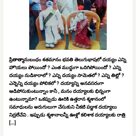
ప్రేతాత్మానుబంధం శతమానం భవతి తెలుగుభాషలో దయ్యం ఎన్ని
హొయలు పోయిందో ? ఎంత ముద్దుగా ఒదిగిపోయిందో ? ఎన్ని
దయ్యం నుడికారాలో ? ఎన్ని దయ్యం సామెతలో ? ఎన్ని తిట్లో ?
ఎన్నెన్ని దయ్యం పోలికలో ? దయ్యాన్ని అనవసరంగా
ఆడిపోసుకుంటున్నాం కానీ , మనం దయ్యాలకు భిన్నంగా
ఉంటున్నామా? ఒకప్పుడు ఊరికి ఉత్తరాన శ్మశానంలో
సమాధులను అరుగులుగా చేసుకుని చీకటి పడ్డాక దయ్యాలు
నిద్రలేచేవి . ఇప్పుడు శ్మశానాలన్నీ ఊళ్లో కలిశాక దయ్యాలకు రాత్రి
[…]