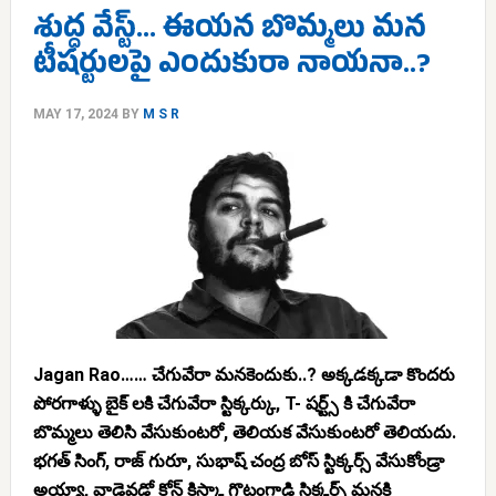
శుద్ధ వేస్ట్… ఈయన బొమ్మలు మన
టీషర్టులపై ఎందుకురా నాయనా..?
MAY 17, 2024
BY
M S R
Jagan Rao…… చేగువేరా మనకెందుకు..? అక్కడక్కడా కొందరు
పోరగాళ్ళు బైక్ లకి చేగువేరా స్టిక్కర్కు, T- షర్ట్స్ కి చేగువేరా
బొమ్మలు తెలిసి వేసుకుంటరో, తెలియక వేసుకుంటరో తెలియదు.
భగత్ సింగ్, రాజ్ గురూ, సుభాష్ చంద్ర బోస్ స్టిక్కర్స్ వేసుకోండ్రా
అయ్యా, వాడెవడో కోన్ కిస్కా గొట్టంగాడి స్టిక్కర్స్ మనకి