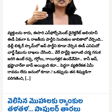
వ్యక్తులను కాదు, ఈసారి ఎన్‌ఫోర్స్‌మెంట్ డైరెక్టరేట్ అలియాస్
ఈడీ ఏకంగా ఓ రాజకీయ పార్టీని నిందితుల జాబితాలో చేర్చింది…
ఢిల్లీ లిక్కర్ స్కామ్‌లో ఆప్ పార్టీని కూడా చేర్చిన ఈడీ ఎనిమిదో
చార్జ్ షీటును దాఖలు చేసింది… వేరే పార్టీపై ఇలాంటి చర్య గనుక
జరిగి ఉంటే రచ్చ, గగ్గోలు, గాయిగత్తర ఉండేవేమో… కానీ ఆప్,
భ్రష్టాచార్‌కా బాప్ అయ్యింది కదా… పెద్దగా వ్యతిరేకత ఏమీ
రావడం లేదు జనంలో కూడా..! ఒకప్పుడు తన శిష్యుడిగా
పరిగణించి, […]
వెలిసిన మొహాలకు ర్యాంకుల
తళతళ… పాపులర్ తారలు