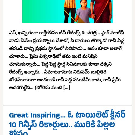
ఎస్, ఖచ్చితంగా కార్తీకదీపం టీవీ రేటింగ్స్ ఓ చరిత్ర… స్టార్ మాటీవీ
వాడు ఏమేం ప్రయత్నాలు చేశాడో, ఏ దారులు తొక్కాడో గానీ ఏళ్ల
తరబడీ దాన్ని ప్రథమ స్థానంలో నిలిపాడు… జనం కూడా అలాగే
చూశారు… ప్రేమి విశ్వనాథ్‌లో తమ ఇంటి మనిషిని
చూసుకున్నారు… పెద్ద పెద్ద స్టార్ల సినిమాలకు కూడా దక్కని
రేటింగ్స్ ఇచ్చారు… ఏమాటకామాట నిరుపమ్ బుల్లితెర
శోభన్‌బాబులా అందగాడే గానీ పెద్ద నటుడేమీ కాదు, కానీ ప్రేమీ
అదరగొట్టేది… (బోలెడు మంది […]
Great Inspiring… ఓ టాయిలెట్ క్లీనర్
10 గిన్నీస్ రికార్డులు.. మురికి పిల్లల