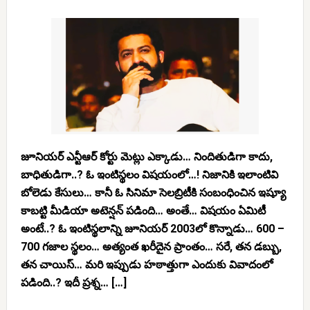
జూనియర్ ఎన్టీఆర్ కోర్టు మెట్లు ఎక్కాడు… నిందితుడిగా కాదు,
బాధితుడిగా..? ఓ ఇంటిస్థలం విషయంలో…! నిజానికి ఇలాంటివి
బోలెడు కేసులు… కానీ ఓ సినిమా సెలబ్రిటీకి సంబంధించిన ఇష్యూ
కాబట్టి మీడియా అటెన్షన్ పడింది… అంతే… విషయం ఏమిటీ
అంటే..? ఓ ఇంటిస్థలాన్ని జూనియర్ 2003లో కొన్నాడు… 600 –
700 గజాల స్థలం… అత్యంత ఖరీదైన ప్రాంతం… సరే, తన డబ్బు,
తన చాయిస్… మరి ఇప్పుడు హఠాత్తుగా ఎందుకు వివాదంలో
పడింది..? ఇదీ ప్రశ్న… […]