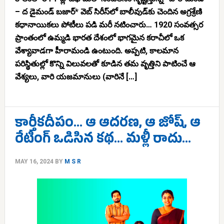
– ద డైమండ్ బజార్* వెబ్ సిరీస్‌లో బాలీవుడ్‌కు చెందిన అగ్రశ్రేణి
కధానాయికలు పోటీలు పడి మరీ నటించారు… 1920 సంవత్సర
ప్రాంతంలో ఉమ్మడి భారత దేశంలో భాగమైన కరాచీలో ఒక
వేశ్యావాడగా హీరామండి ఉంటుంది. అప్పటి, కాలమాన
పరిస్థితుల్లో కొన్ని విలువలతో కూడిన తమ వృత్తిని పాటించే ఆ
వేశ్యలు, వారి యజమానులు (వారినే […]
కార్తీకదీపం… ఆ ఆదరణ, ఆ జోష్, ఆ
రేటింగ్ ఒడిసిన కథ… మళ్లీ రాదు…
MAY 16, 2024
BY
M S R