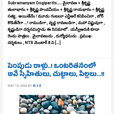
Subramanyam Dogiparthi….. మైరావణ + శ్రీకృష్ణ
తులాభారం + శ్రీకృష్ణ పాండవీయం + శ్రీకృష్ణ రాయభారం = శ్రీకృష్ణ
సత్య . అయితేనేం ! మూడు గంటలూ ఎన్టీఆరే కనిపించినా , బోర్
కొడితేనేగా …! రాముడిగా , వృధ్ధ రావణుడిగా , మహా విష్ణువుగా ,
కృష్ణుడిగా దర్శనమిస్తాడు ఈ సినిమాలో . యస్వీఆరుకి కూడా
రెండు పాత్రలు . మైరావణుడు , దుర్యోధనుడు . ప్రముఖ
దర్శకులు , NTR మెంటార్ కె వి […]
పెంపుడు రాళ్లు..! ఒంటరితనంలో
అవే స్నేహితులు, చుట్టాలు, పిల్లలు…!!
MAY 15, 2024
BY
M S R