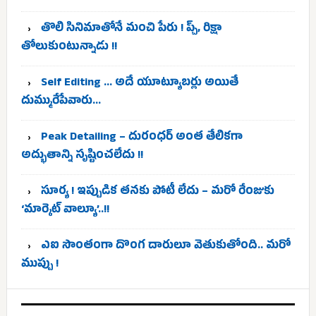
తొలి సినిమాతోనే మంచి పేరు ! ప్చ్, రిక్షా
తోలుకుంటున్నాడు !!
Self Editing … అదే యూట్యూబర్లు అయితే
దుమ్మురేపేవారు…
Peak Detailing – దురంధర్ అంత తేలికగా
అద్భుతాన్ని సృష్టించలేదు !!
సూర్య ! ఇప్పుడిక తనకు పోటీ లేదు – మరో రేంజుకు
‘మార్కెట్ వాల్యూ’..!!
ఎఐ సొంతంగా దొంగ దారులూ వెతుకుతోంది.. మరో
ముప్పు !