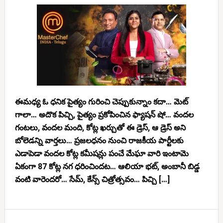
ఈమధ్య ఓ ధనిక పైత్యం గురించి చెప్పుకున్నాం కదా… మెట్
గాలా… అదొక పిచ్చి, పైత్యం ప్రకోపించిన ఫ్యాషన్ షో… వందల
గంటలు, వందల మంది, కోట్ల ఖర్చుతో ఈ డ్రెస్, ఆ డ్రెస్ అని
బోలెడన్ని వార్తలు… ప్రజలధనం నుంచి రాజకీయ పార్టీలకు
ఎడాపెడా వందల కోట్ల కమీషన్లు పంచే మేఘా వారి ఇంటామె
ఏకంగా 87 కోట్ల నగ ధరించిందట… ఆలియా భట్, అంబానీ బిడ్డ
వంటి వారెందరో… సేమ్, కేన్స్ చిత్రోత్సవం… పిచ్చి […]