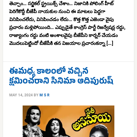
తెచ్చాం… సర్జికల్ స్ట్రయిక్స్ చేశాం… నిజానికి పోలింగ్ హీట్
పెరిగేకొద్దీ బీజేపీ నాయకుల నుంచి ఈ మాటలు పెద్దగా
వినిపించలేదు, వినిపించడం లేదు… కొత్త కొత్త ఎజెండా వైపు
ప్రచారం మళ్లిపోయింది… ఎప్పుడైతే కాంగ్రెస్ పార్టీ రిజర్వేషన్ల రద్దు,
రాజ్యాంగం రద్దు వంటి అంశాలవైపు బీజేపీని కార్నర్ చేయడం
మొదలుపెట్టిందో బీజేపీకి తన విజయాల ప్రచారంకన్నా […]
ఈమధ్య కాలంలో వచ్చిన
క్షమించరాని సినిమా ఆదిపురుష్
MAY 14, 2024
BY
M S R