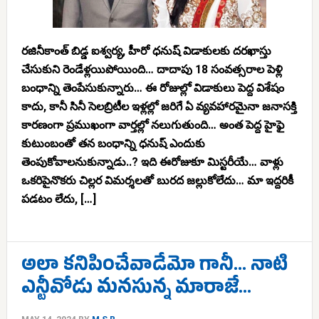
రజినీకాంత్ బిడ్డ ఐశ్వర్య, హీరో ధనుష్ విడాకులకు దరఖాస్తు
చేసుకుని రెండేళ్లయిపోయింది… దాదాపు 18 సంవత్సరాల పెళ్లి
బంధాన్ని తెంపేసుకున్నారు… ఈ రోజుల్లో విడాకులు పెద్ద విశేషం
కాదు, కానీ సినీ సెలబ్రిటీల ఇళ్లల్లో జరిగే ఏ వ్యవహారమైనా జనాసక్తి
కారణంగా ప్రముఖంగా వార్తల్లో నలుగుతుంది… అంత పెద్ద హైఫై
కుటుంబంతో తన బంధాన్ని ధనుష్ ఎందుకు
తెంపుకోవాలనుకున్నాడు..? ఇది ఈరోజుకూ మిస్టరీయే… వాళ్లు
ఒకరిపైనొకరు చిల్లర విమర్శలతో బురద జల్లుకోలేదు… మా ఇద్దరికీ
పడటం లేదు, […]
అలా కనిపించేవాడేమో గానీ… నాటి
ఎన్టీవోడు మనసున్న మారాజే…