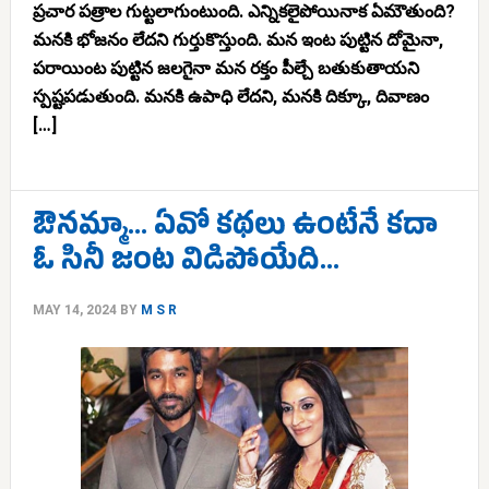
ప్రచార పత్రాల గుట్టలాగుంటుంది. ఎన్నికలైపోయినాక ఏమౌతుంది?
మనకి భోజనం లేదని గుర్తుకొస్తుంది. మన ఇంట పుట్టిన దోమైనా,
పరాయింట పుట్టిన జలగైనా మన రక్తం పీల్చే బతుకుతాయని
స్పష్టపడుతుంది. మనకి ఉపాధి లేదని, మనకి దిక్కూ, దివాణం
[…]
ఔనమ్మా… ఏవో కథలు ఉంటేనే కదా
ఓ సినీ జంట విడిపోయేది…
MAY 14, 2024
BY
M S R