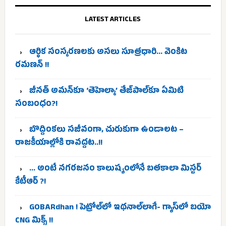
LATEST ARTICLES
ఆర్థిక సంస్కరణలకు అసలు సూత్రధారి… వెంకిట
రమణన్ !!
జీనత్ అమన్‌కూ ‘తెహెల్కా’ తేజ్‌పాల్‌కూ ఏమిటి
సంబంధం?!
బొద్దింకలు సజీవంగా, చురుకుగా ఉండాలట –
రాజకీయాల్లోకి రావద్దట..!!
… అంటే నగరజనం కాలుష్యంలోనే బతకాలా మిస్టర్
కేటీఆర్ ?!
GOBARdhan ! పెట్రోల్‌లో ఇథనాల్‌లాగే- గ్యాస్‌లో బయో
CNG మిక్స్ !!