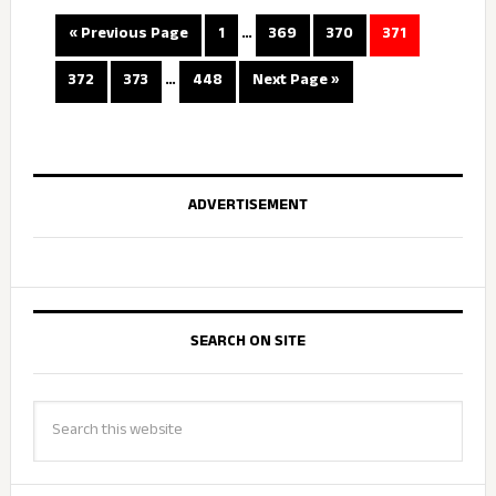
« Previous Page
1
…
369
370
371
372
373
…
448
Next Page »
ADVERTISEMENT
SEARCH ON SITE