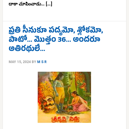
దాకా చూపించాడు… […]
ప్రతి సీనుకూ పద్యమో, శ్లోకమో,
పాటో… మొత్తం 36… అందరూ
అతిరథులే…
MAY 15, 2024
BY
M S R