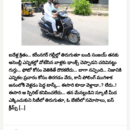
ఐదేళ్ల క్రితం… కరీంనగర్ గల్లీల్లో తిరుగుతూ బండి సంజయ్ తనకు
అసెంబ్లీ ఎన్నికల్లో వోటేసిన వాళ్లకు థాంక్స్ చెప్పాడని చదివినట్టు
గుర్తు… ఫోటో కోసం వెతికితే దొరకలేదు… బాగా నచ్చింది… నిజానికి
ఎన్నికల ప్రచారం కోసం తిరగడం వేరు, కానీ పోలింగ్ ముగిశాక
జనంలోకి వెళ్లడం పెద్ద టాస్క్… ఈసారి కూడా వెళ్లాడా..? లేదు..!
ఈసారి ఆ స్పిరిట్ కనిపించలేదు… తన మేనల్లుడిని స్కూటీ మీద
ఎక్కించుకుని సిటీలో తిరుగుతూ, ఓ బేకరీలో సమోసాలు, ఐస్
క్రీమ్స్ […]