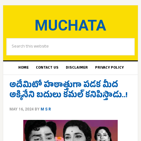
MUCHATA
HOME
CONTACT US
DISCLAIMER
PRIVACY POLICY
అదేమిటో హఠాత్తుగా పడక మీద
అక్కినేని బదులు కమల్ కనిపిస్తాడు..!
MAY 16, 2024
BY
M S R