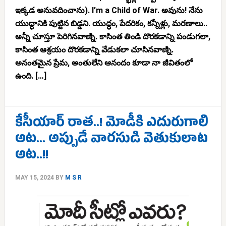
ఇక్కడ అనువదించాను). I’m a Child of War. అవును! నేను
యుద్ధానికి పుట్టిన బిడ్డని. యుద్ధం, పేదరికం, కన్నీళ్లు, మరణాలు..
అన్నీ చూస్తూ పెరిగినవాణ్ని. కాసింత తిండి దొరకడాన్ని పండుగలా,
కాసింత ఆశ్రయం దొరకడాన్ని వేడుకలా చూసినవాణ్ని.
అనంతమైన ప్రేమ, అంతులేని ఆనందం కూడా నా జీవితంలో
ఉంది. […]
కేసీయార్ రాత..! మోడీకి ఎదురుగాలి
అట… అప్పుడే వారసుడి వెతుకులాట
అట..!!
MAY 15, 2024
BY
M S R