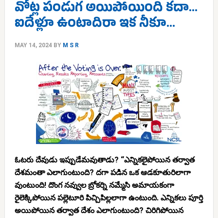
వోట్ల పండుగ అయిపోయింది కదా…
ఐదేళ్లూ ఉంటాదిరా ఇక నీకూ…
MAY 14, 2024
BY
M S R
ఓటరు దేవుడు ఇప్పుడేమవుతాడు? “ఎన్నికలైపోయిన తర్వాత
దేశమంతా ఎలాగుంటుంది? దగా పడిన ఒక ఆడకూతురిలాగా
వుంటుంది! దొంగ నవ్వుల బ్రోకర్ని నమ్మేసి అమాయకంగా
రైలెక్కిపోయిన పల్లెటూరి పిచ్చిపిల్లలాగా ఉంటుంది. ఎన్నికలు పూర్తి
అయిపోయిన తర్వాత దేశం ఎలాగుంటుంది? చిరిగిపోయిన