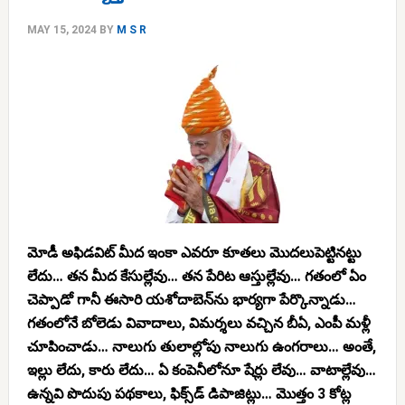
MAY 15, 2024
BY
M S R
మోడీ అఫిడవిట్ మీద ఇంకా ఎవరూ కూతలు మొదలుపెట్టినట్టు
లేదు… తన మీద కేసుల్లేవు… తన పేరిట ఆస్తుల్లేవు… గతంలో ఏం
చెప్పాడో గానీ ఈసారి యశోదాబెన్‌ను భార్యగా పేర్కొన్నాడు…
గతంలోనే బోలెడు వివాదాలు, విమర్శలు వచ్చిన బీఏ, ఎంపీ మళ్లీ
చూపించాడు… నాలుగు తులాల్లోపు నాలుగు ఉంగరాలు… అంతే,
ఇల్లు లేదు, కారు లేదు… ఏ కంపెనీలోనూ షేర్లు లేవు… వాటాల్లేవు…
ఉన్నవి పొదుపు పథకాలు, ఫిక్స్‌డ్ డిపాజిట్లు… మొత్తం 3 కోట్ల