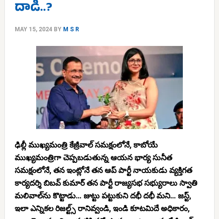
దాడి..?
MAY 15, 2024
BY
M S R
ఢిల్లీ ముఖ్యమంత్రి కేజ్రీవాల్ సమక్షంలోనే, కాబోయే
ముఖ్యమంత్రిగా చెప్పబడుతున్న ఆయన భార్య సునీత
సమక్షంలోనే, తన ఇంట్లోనే తన ఆప్ పార్టీ నాయకుడు వ్యక్తిగత
కార్యదర్శి బిబవ్ కుమార్ తన పార్టీ రాజ్యసభ సభ్యురాలు స్వాతి
మలివాల్‌ను కొట్టాడు… జుట్టు పట్టుకుని దభీ దభీ మని… జస్ట్,
ఇలా ఎన్నికల రిజల్ట్స్ రానివ్వండి, ఇండి కూటమిదే అధికారం,