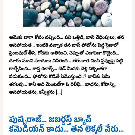
ఆమెకు బాగా కోపం వచ్చింది… పని ఒత్తిడి, బాస్ వేధింపులు, తన
అసహాయత… ఇంటికి వచ్చాక తన బాస్ ఫోటోను పెద్ద సైజులో
ప్రింటవుట్ తీసి, గోడకు అతికించి, చెప్పుతో ఎడాపెడా కొట్టింది…
దూరం నుంచి సూదులు విసిరింది… తరువాత చింపి స్టవ్వుపై పెట్టి
కాల్చేసింది… కాస్త రిలాక్స్… బెడ్ మీదకు వెళ్లి నిశ్చింతగా
పడుకుంది… ఫోటోను కొడితే ఏమొస్తుంది..? బాస్‌కు ఏమీ
తగలవు… కానీ అది మెంటల్‌గా ఓ రిలీఫ్… బాధను, కోపాన్ని,
అసహాయతను, కన్నీళ్లను […]
పుష్పరాజ్‌… జబర్దస్త్ బ్యాచ్
కమెడియన్ కాదు… తన లెక్కలే వేరు…