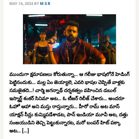
MAY 16, 2024
BY
M S R
ముందుగా క్షమాపణలు కోరుతున్నా… ఆ గలీజు భాషలోనే హెడింగ్
పెట్టినందుకు… మల్ల ఏం జెయ్యాలె, ఎవరి భాషల చెప్పితే వాళ్లకు
సమజైతది…! చార్మి జగన్నాథ్ దర్శకత్వం వహించిన డబుల్
ఇస్మార్ట్ శంకర్ సినిమా అట… ఓ టీజర్ రిలీజ్ చేశారు… అందరూ
ఓహో ఆహా అని మస్తు రాస్తున్నారు… హీరో రామ్ అట మాస్
యాక్షన్ సీన్లు కుమ్మిపడేశాడట, పాన్ ఇండియా మూవీ అట, దత్తు
సంజయుడిని తెచ్చి పెట్టుకున్నారట, మరో బంపర్ హిట్ పక్కా
అట… […]