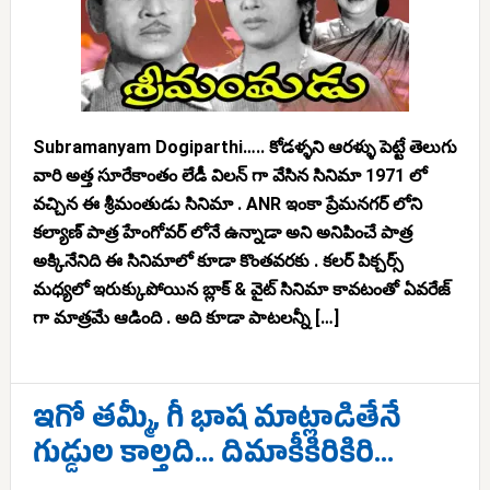
Subramanyam Dogiparthi….. కోడళ్ళని ఆరళ్ళు పెట్టే తెలుగు
వారి అత్త సూరేకాంతం లేడీ విలన్ గా వేసిన సినిమా 1971 లో
వచ్చిన ఈ శ్రీమంతుడు సినిమా . ANR ఇంకా ప్రేమనగర్ లోని
కల్యాణ్ పాత్ర హేంగోవర్ లోనే ఉన్నాడా అని అనిపించే పాత్ర
అక్కినేనిది ఈ సినిమాలో కూడా కొంతవరకు . కలర్ పిక్చర్స్
మధ్యలో ఇరుక్కుపోయిన బ్లాక్ & వైట్ సినిమా కావటంతో ఏవరేజ్
గా మాత్రమే ఆడింది . అది కూడా పాటలన్నీ […]
ఇగో తమ్మీ, గీ భాష మాట్లాడితేనే
గుడ్డుల కాల్తది… దిమాకీకిరికిరి…