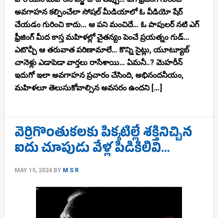
అవగాహన కల్పించేలా సోషల్ మీడియాలో ఓ వీడియో షేర్
చేయడం గురించి కాదు… ఆ పని మంచిదే… ఓ పాపులర్ నటి ఎగ్
ఫ్రీజింగ్ మీద కాస్త మహిళల్లో చైతన్యం పెంచే ప్రయత్నం గుడ్…
ఎటొచ్చీ ఆ తరువాత పరిణామాలే… కొన్ని సైట్లు, యూట్యూబ్
చానెళ్లు ఎడాపెడా వార్తలు రాసేశాయి… ఏమనీ..? మెహరీన్
ఇదుగో ఇలా అవగాహన ప్రచారం చేసింది, అభినందనీయం,
మహిళలూ తెలుసుకోవాల్సిన అవసరం ఉందని […]
వెర్రిగొంతుకలకు పిక్కటిల్లే శక్తినిచ్చిన
ఐదు చూపుడు వేళ్ల పిడికిలివి…
MAY 15, 2024
BY
M S R