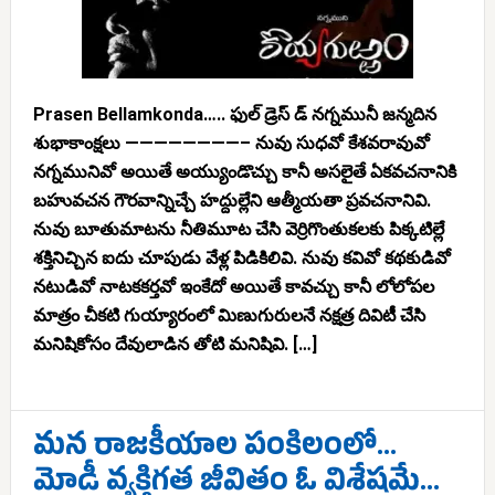
Prasen Bellamkonda….. ఫుల్ డ్రెస్ డ్ నగ్నమునీ జన్మదిన
శుభాకాంక్షలు ————————– నువు సుధవో కేశవరావువో
నగ్నమునివో అయితే అయ్యుండొచ్చు కానీ అసలైతే ఏకవచనానికి
బహువచన గౌరవాన్నిచ్చే హద్దుల్లేని ఆత్మీయతా ప్రవచనానివి.
నువు బూతుమాటను నీతిమూట చేసి వెర్రిగొంతుకలకు పిక్కటిల్లే
శక్తినిచ్చిన ఐదు చూపుడు వేళ్ల పిడికిలివి. నువు కవివో కథకుడివో
నటుడివో నాటకకర్తవో ఇంకేదో అయితే కావచ్చు కానీ లోలోపల
మాత్రం చీకటి గుయ్యారంలో మిణుగురులనే నక్షత్ర దివిటీ చేసి
మనిషికోసం దేవులాడిన తోటి మనిషివి. […]
మన రాజకీయాల పంకిలంలో…
మోడీ వ్యక్తిగత జీవితం ఓ విశేషమే…