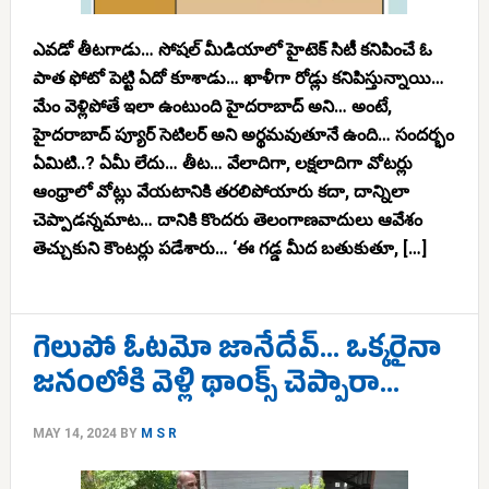
ఎవడో తీటగాడు… సోషల్ మీడియాలో హైటెక్ సిటీ కనిపించే ఓ
పాత ఫోటో పెట్టి ఏదో కూశాడు… ఖాళీగా రోడ్లు కనిపిస్తున్నాయి…
మేం వెళ్లిపోతే ఇలా ఉంటుంది హైదరాబాద్ అని… అంటే,
హైదరాబాద్ ప్యూర్ సెటిలర్ అని అర్థమవుతూనే ఉంది… సందర్భం
ఏమిటి..? ఏమీ లేదు… తీట… వేలాదిగా, లక్షలాదిగా వోటర్లు
ఆంధ్రాలో వోట్లు వేయటానికి తరలిపోయారు కదా, దాన్నిలా
చెప్పాడన్నమాట… దానికి కొందరు తెలంగాణవాదులు ఆవేశం
తెచ్చుకుని కౌంటర్లు పడేశారు… ‘ఈ గడ్డ మీద బతుకుతూ, […]
గెలుపో ఓటమో జానేదేవ్… ఒక్కరైనా
జనంలోకి వెళ్లి థాంక్స్ చెప్పారా…
MAY 14, 2024
BY
M S R