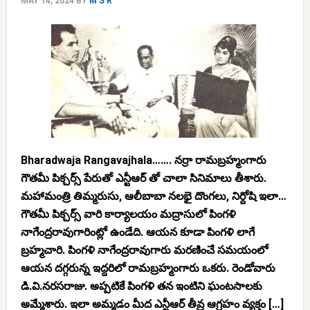
MAY 14, 2024
BY
M S R
Bharadwaja Rangavajhala……. న‌ర్రా రామ‌బ్ర‌హ్మంగారు
గౌత‌మీ పిక్చ‌ర్స్ పేరుతో ఎన్టీఆర్ తో చాలా సినిమాలు తీశారు.
మ‌హామంత్రి తిమ్మ‌రుసు, ఆలీబాబా న‌ల‌భై దొంగ‌లు, నిర్దోషి ఇలా…
గౌత‌మీ పిక్చ‌ర్స్ వారి కార్యాల‌యం మ‌ద్రాసులో పింగ‌ళి
నాగేంద్ర‌రావుగారింట్లో ఉండేది. ఆయ‌న కూడా పింగ‌ళి లాగే
బ్ర‌హ్మ‌చారి. పింగ‌ళి నాగేంద్ర‌రావుగారు మ‌ర‌ణించే స‌మ‌యంలో
ఆయ‌న ద‌గ్గ‌రున్న ఇద్ద‌రిలో రామ‌బ్ర‌హ్మంగారు ఒక‌రు. రెండోవారు
డి.వి.న‌ర‌స‌రాజు. అప్ప‌టికే పింగ‌ళి త‌న ఇంటిని ఘంట‌సాల‌కు
అమ్మేశారు. ఇలా అమ్మ‌డం మీద ఎన్టీఆర్ తీవ్ర ఆగ్ర‌హం వ్య‌క్తం […]