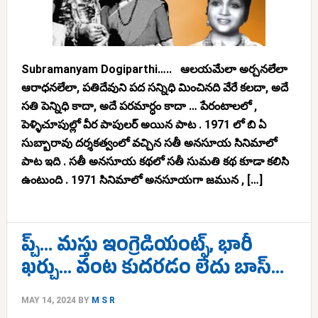
Subramanyam Dogiparthi….. ఆలయమేలా అర్చనలేలా
ఆరాధనలేలా, పతిదేవుని పద సన్నిధి మించినది వేరే కలదా, అదే
సతి పెన్నిధి కాదా, అదే పరమార్ధం కాదా … పేరంటాలలో ,
పెళ్ళిచూపుల్లో వీర పాపులర్ అయిన పాట . 1971 లో బి ఏ
సుబ్బారావు దర్శకత్వంలో వచ్చిన సతీ అనసూయ సినిమాలో
పాట ఇది . సతీ అనసూయ కథలో సతీ సుమతి కథ కూడా కలిసి
ఉంటుంది . 1971 సినిమాలో అనసూయగా జమున , […]
ప్చ్… మస్తు ఇంగ్రెడియంట్స్, భారీ
ఖర్చు… వంట కుదరడం లేదు బాస్…
MAY 14, 2024
BY
M S R