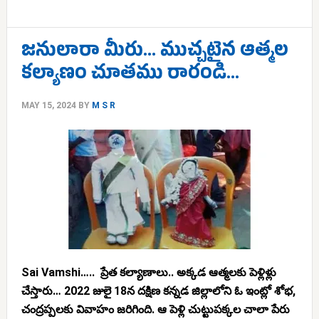
జనులారా మీరు… ముచ్చటైన ఆత్మల
కల్యాణం చూతము రారండి…
MAY 15, 2024
BY
M S R
Sai Vamshi….. ప్రేత కల్యాణాలు.. అక్కడ ఆత్మలకు పెళ్లిళ్లు
చేస్తారు… 2022 జులై 18న దక్షిణ కన్నడ జిల్లాలోని ఓ ఇంట్లో శోభ,
చంద్రప్పలకు వివాహం జరిగింది. ఆ పెళ్లి చుట్టుపక్కల చాలా పేరు