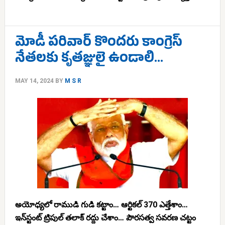
మోడీ పరివార్ కొందరు కాంగ్రెస్
నేతలకు కృతజ్ఞులై ఉండాలి…
MAY 14, 2024
BY
M S R
అయోధ్యలో రాముడి గుడి కట్టాం… ఆర్టికల్ 370 ఎత్తేశాం…
ఇన్‌స్టంట్ ట్రిపుల్ తలాక్ రద్దు చేశాం… పౌరసత్వ సవరణ చట్టం