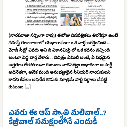
(నారపరాజు నర్సింగా రావు) ఈరోజు దినపత్రికలు తిరగేస్తూ ఉంటే
నమస్తే తెలంగాణాలో యథాలాపంగా ఒక వార్త ఆకర్షించింది …
మోడీ సీట్లో ఎవరు అని ది ఎకానమిస్ట్ లో ఒక కథనం వచ్చింది
అంటూ పెద్ద వార్త వేశారు… విచిత్రం ఏమిటి అంటే, ఏ విధమైన
అర్హతలు లేకపోయినా కుటుంబ వారసత్వం ఆధారంగా ఆ పార్టీ
అధినేతగా, అనేక మంది అనుభజ్ఞులైన సీనియర్ నాయకులని
కాదని కేవలం అధినేత కొడుకు మాత్రమే పార్టీ పగ్గాలు చేపట్టే
కుటుంబ […]
ఎవరు ఈ ఆప్ స్వాతి మలివాల్..?
కేజ్రీవాల్ సమక్షంలోనే ఎందుకీ