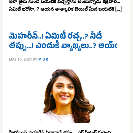
ఇలా జైలు నుంచి బయటికి వచ్చేస్తాను అంటున్నాడు కేజ్రీవాల్…
ఏమిటీ భరోసా..? ఆయన తాత్కాలిక బెయిల్ మీద బయటికి […]
మెహరీన్..! ఏమిటీ రచ్చ..? నీదే
తప్పు…! ఎందుకీ వ్యాఖ్యలు..? ఆయ్ఁ
MAY 15, 2024
BY
M S R
హీరోయిన్ మెహరీన్ పిర్జాదాదే తప్పు… ఎగ్ ఫ్రీజింగ్ గురించి