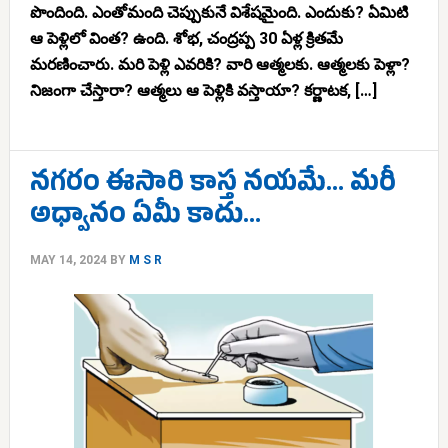
పొందింది. ఎంతోమంది చెప్పుకునే విశేషమైంది. ఎందుకు? ఏమిటి
ఆ పెళ్లిలో వింత? ఉంది. శోభ, చంద్రప్ప 30 ఏళ్ల క్రితమే
మరణించారు. మరి పెళ్లి ఎవరికి? వారి ఆత్మలకు. ఆత్మలకు పెళ్లా?
నిజంగా చేస్తారా? ఆత్మలు ఆ పెళ్లికి వస్తాయా? కర్ణాటక, […]
నగరం ఈసారి కాస్త నయమే… మరీ
అధ్వానం ఏమీ కాదు…
MAY 14, 2024
BY
M S R