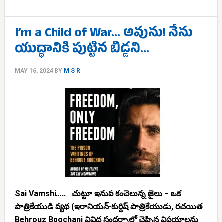
I’m a Child of War… అవును! నేను
యుద్ధానికి పుట్టిన బిడ్డని…
MAY 16, 2024
BY
M S R
Sai Vamshi….. చుట్టూ ఇనుప కంచెలున్న జైలు – ఒక
పాత్రికేయుడి వ్యథ (ఇరానియన్-కుర్దిష్ పాత్రికేయుడు, రచయిత
Behrouz Boochani వివిధ సందర్భాల్లో చెప్పిన విషయాలను