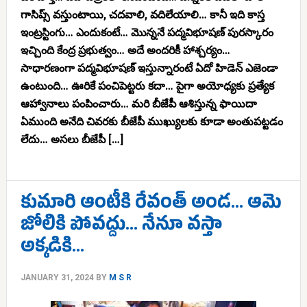
గాసిప్స్ వస్తుంటాయి, చదవాలి, వదిలేయాలి… కానీ ఇది కాస్త
ఇంట్రస్టింగు… ఎందుకంటే… మొన్ననే పద్మవిభూషణ్ పురస్కారం
ఇచ్చింది కేంద్ర ప్రభుత్వం… అదే అందరికీ హాశ్చర్యం…
సాధారణంగా పద్మవిభూషణ్ ఇస్తున్నారంటే ఏదో హిడెన్ ఎజెండా
ఉంటుంది… ఊరికే పంచిపెట్టరు కదా… పైగా అయోధ్యకు ప్రత్యేక
ఆహ్వానాలు పంపించారు… మరి బీజేపీ ఆశిస్తున్న ఫాయిదా
ఏముంది అనేది చివరకు బీజేపీ ముఖ్యులకు కూడా అంతుపట్టడం
లేదు… అసలు బీజేపీ […]
కుమారి ఆంటీకి రేవంత్ అండ… ఆమె
జోలికి పోవద్దు… నేనూ వస్తా
అక్కడికి…
JANUARY 31, 2024
BY
M S R