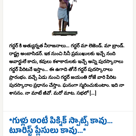
గద్దర్ కి అత్యున్నత నీరాజనాలు… గద్దర్ మా లెజెండ్. మా బ్రాండ్.
రాష్ట్ర అంబాసిడర్. ఇక నుంచి సినీ ప్రముఖులకు ఇచ్చే నంది
అవార్డులే కాదు, కవులు కళాకారులకు ఇచ్చే అన్ని పురస్కారాలు
గద్దర్ పేరిటనే ఇస్తాం… ఈ ఉగాది తోనే గద్దర్ పురస్కారాలు
ప్రారంభం. వచ్చే ఏడు నుంచి గద్దర్ జయంతి రోజే వారి పేరిట
పురస్కారాల ప్రధానం చేస్తాం. ఘనంగా స్మరించుకుంటాం. ఇది నా
శాసనం. నా మాటే జీవో. మరో మాట. సభలో […]
*గుళ్లు అంటే పిక్నిక్ స్పాట్స్ కావు…
టూరిస్ట్ ప్లేసులు కావు…*