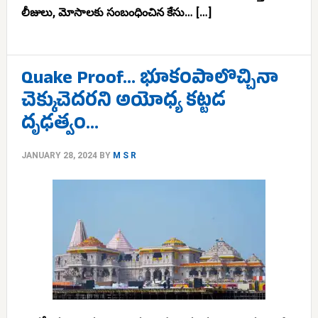
లీజులు, మోసాలకు సంబంధించిన కేసు… […]
Quake Proof… భూకంపాలొచ్చినా
చెక్కుచెదరని అయోధ్య కట్టడ
దృఢత్వం…
JANUARY 28, 2024
BY
M S R