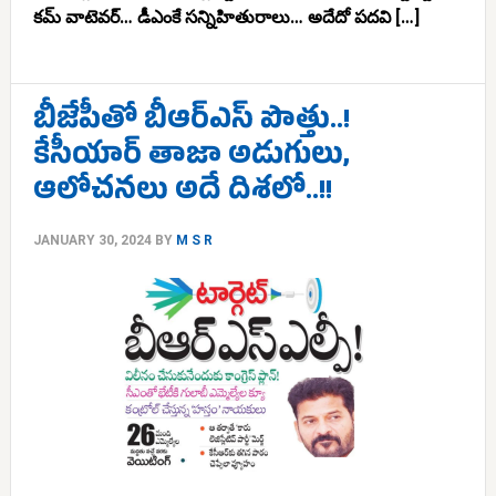
కమ్ వాటెవర్… డీఎంకే సన్నిహితురాలు… అదేదో పదవి […]
బీజేపీతో బీఆర్ఎస్ పొత్తు..!
కేసీయార్ తాజా అడుగులు,
ఆలోచనలు అదే దిశలో..!!
JANUARY 30, 2024
BY
M S R