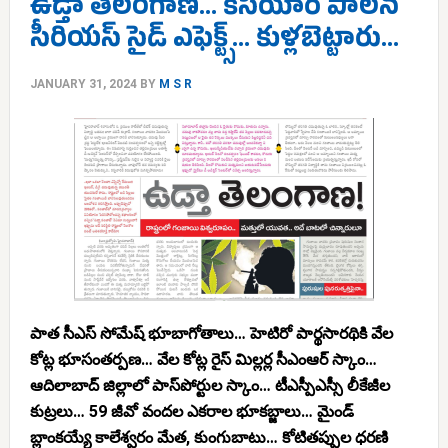
ఉడ్తా తెలంగాణ… కేసీయార్ పాలన
సీరియస్ సైడ్ ఎఫెక్ట్స్… కుళ్లబెట్టారు…
JANUARY 31, 2024
BY
M S R
పాత సీఎస్ సోమేష్ భూబాగోతాలు… హెటిరో పార్థసారథికి వేల
కోట్ల భూసంతర్పణ… వేల కోట్ల రైస్ మిల్లర్ల సీఎంఆర్ స్కాం…
ఆదిలాబాద్ జిల్లాలో పాస్‌పోర్టుల స్కాం… టీఎస్పీఎస్సీ లీకేజీల
కుట్రలు… 59 జీవో వందల ఎకరాల భూకబ్జాలు… మైండ్
బ్లాంకయ్యే కాలేశ్వరం మేత, కుంగుబాటు… కోటితప్పుల ధరణి