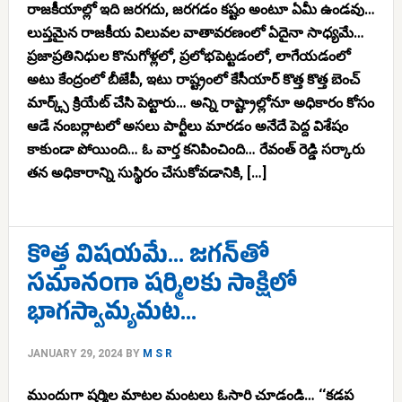
రాజకీయాల్లో ఇది జరగదు, జరగడం కష్టం అంటూ ఏమీ ఉండవు…
లుప్తమైన రాజకీయ విలువల వాతావరణంలో ఏదైనా సాధ్యమే…
ప్రజాప్రతినిధుల కొనుగోళ్లలో, ప్రలోభపెట్టడంలో, లాగేయడంలో
అటు కేంద్రంలో బీజేపీ, ఇటు రాష్ట్రంలో కేసీయార్ కొత్త కొత్త బెంచ్
మార్క్స్ క్రియేట్ చేసి పెట్టారు… అన్ని రాష్ట్రాల్లోనూ అధికారం కోసం
ఆడే నంబర్లాటలో అసలు పార్టీలు మారడం అనేదే పెద్ద విశేషం
కాకుండా పోయింది… ఓ వార్త కనిపించింది… రేవంత్ రెడ్డి సర్కారు
తన అధికారాన్ని సుస్థిరం చేసుకోవడానికి, […]
కొత్త విషయమే… జగన్‌తో
సమానంగా షర్మిలకు సాక్షిలో
భాగస్వామ్యమట…
JANUARY 29, 2024
BY
M S R
ముందుగా షర్మిల మాటల మంటలు ఓసారి చూడండి… ‘‘కడప