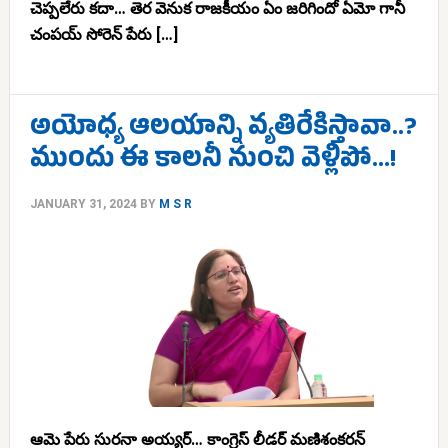
చెప్పలేరు కదా… తెర వెనుక రాజకీయం ఏం జరిగిందో ఏమో గానీ
చంపయ్ సోరెన్ పేరు […]
అయోధ్య ఆలయాన్ని వ్యతిరేకిస్తావా..?
ముందు ఈ కాలనీ నుంచి వెళ్లిపో…!
JANUARY 31, 2024
BY
M S R
ఆమె పేరు సురనా అయ్యర్… కాంగ్రెస్ లీడర్ మణిశంకరన్