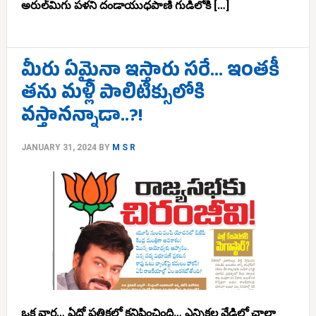
అరుల్‌మిగు పళని దండాయుధపాణి గుడిలోకి […]
మీరు ఏమైనా ఇస్తారు సరే… ఇంతకీ
తను మళ్లీ పాలిటిక్సులోకి
వస్తానన్నాడా..?!
JANUARY 31, 2024
BY
M S R
ఒక వార్త… ఏదో పత్రికలో కనిపించింది… ఎన్నికల వేడిలో చాలా