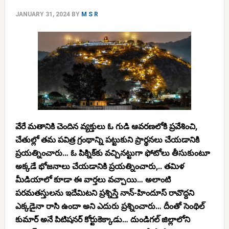
JANUARY 31, 2024
BY
M S R
వేరే మతానికి చెందిన వ్యక్తులు ఓ గుడి ఆవరణలోకి ప్రవేశించి,
చేతుల్లో తమ పవిత్ర గ్రంథాన్ని పట్టుకుని ప్రార్థనలు చేయడానికి
ప్రయత్నించారు… ఓ పిక్నిక్‌కు వచ్చినట్టుగా ఫోటోలు తీసుకుంటూ
అక్కడే భోజనాలు చేయడానికి ప్రయత్నించారు,.. తమిళ
మీడియాలో కూడా ఈ వార్తలు వచ్చాయి… అలాంటి
పరమతస్తులను ఇదేమిటని ప్రశ్నిస్తే నాన్-హిందూస్ రావొద్దని
ఎక్కడైనా రాసి ఉందా అని ఎదురు ప్రశ్నించారు… దీంతో సెంథిల్
కుమార్ అనే పిటిషనర్ కోర్టుకెక్కాడు… దుండిగల్ జిల్లాలోని