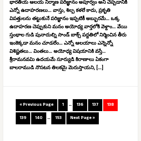
భారతీయ ఆలయ నిర్మాణ పరిజ్ఞానం అపూర్వం అని చెప్పడానికి
ఎన్నో ఉదాహరణలు… వాస్తు, శిల్ప కళలే కాదు, ప్రకృతి
విపత్తులను తట్టుకునే పరిజ్ఞానం ఇప్పటికీ అబ్బురమే… ఒక్క
ఉదాహరణ చెప్పుకుని మనం అయోధ్య వార్తలోకి వెళ్దాం… వేయి
స్తంభాల గుడి పునాదుల్ని సాండ్ బాక్స్ పద్దతిలో నిర్మించిన తీరు
ఇంకెక్కడా మనం చూడలేం… ఎన్నో ఆలయాలు ఎన్నెన్నో
విశిష్టతలు… వింతలు… అయోధ్య విషయానికి వస్తే…
శ్రీరామనవమి ఉదయమే సూర్యుడి కిరాణాలు ఏకంగా
బాలరాముడి నొసటన తిలకమై మెరుస్తాయని, […]
« Previous Page
1
…
136
137
138
139
140
…
153
Next Page »