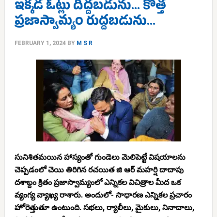
ఇక్కడ ఓట్లు దిద్దబడును… కొత్త
ప్రజాస్వామ్యం రుద్దబడును…
FEBRUARY 1, 2024
BY
M S R
సునిశితమయిన హాస్యంతో గుండెలు మెలిపెట్టే విషయాలను
చెప్పడంలో చెయి తిరిగిన రచయిత జి ఆర్ మహర్షి దాదాపు
దశాబ్దం క్రితం ప్రజాస్వామ్యంలో ఎన్నికల విచిత్రాల మీద ఒక
వ్యంగ్య వ్యాఖ్య రాశారు. అందులో- సాధారణ ఎన్నికల ప్రచారం
హోరెత్తుతూ ఉంటుంది. సభలు, ర్యాలీలు, మైకులు, నినాదాలు,