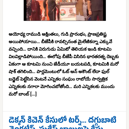
అయోధ్య రాముడి అక్షింతలు, గుడి ప్రారంభం, ప్రాణప్రతిష్ట
అయిపోయాయి… బీజేపీకి రావల్సినంత మైలేజీకన్నా ఎక్కువే
వచ్చింది… దానికి విరుగుడు ఏమిటో తెలియక ఇండి కూటమి
విలవిల్లాడిపోయింది… ఈలోపు బీజేపీ విసిరిన భారతరత్న దెబ్బకు
ఏకంగా ఆ కూటమి నుంచి జేడీయూ బయటపడి, కూటమికి మరో
షాక్ తగిలింది… పార్లమెంటులో ఓట్ ఆన్ అకౌంట్ లేదా ఫుల్
బడ్జెట్ పెట్టేసిన వెంటనే ఎన్నికల సంఘం రాబోయే సార్వత్రిక
ఎన్నికలకు నగారా మోగించబోతోంది… మరి ఎన్నికలకు ముందు
మరో బాంబ్ […]
డెక్కన్ కిచెన్ కేసులో టర్న్… దగ్గుబాటి