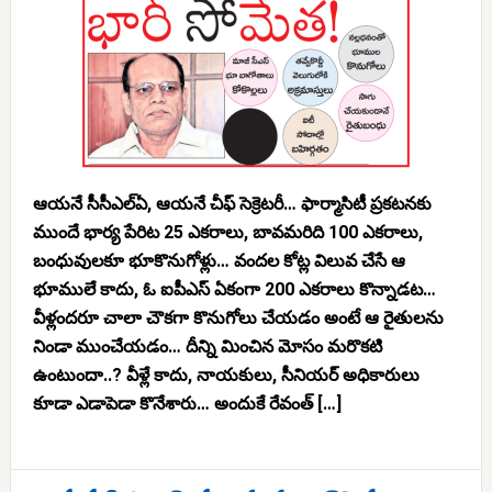
ఆయనే సీసీఎల్ఏ, ఆయనే చీఫ్ సెక్రెటరీ… ఫార్మాసిటీ ప్రకటనకు
ముందే భార్య పేరిట 25 ఎకరాలు, బావమరిది 100 ఎకరాలు,
బంధువులకూ భూకొనుగోళ్లు… వందల కోట్ల విలువ చేసే ఆ
భూములే కాదు, ఓ ఐపీఎస్ ఏకంగా 200 ఎకరాలు కొన్నాడట…
వీళ్లందరూ చాలా చౌకగా కొనుగోలు చేయడం అంటే ఆ రైతులను
నిండా ముంచేయడం… దీన్ని మించిన మోసం మరొకటి
ఉంటుందా..? వీళ్లే కాదు, నాయకులు, సీనియర్ అధికారులు
కూడా ఎడాపెడా కొనేశారు… అందుకే రేవంత్ […]