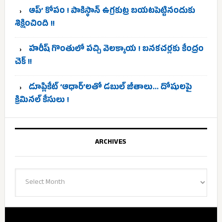
ఆప్’ కోపం ! పాకిస్థాన్ ఉగ్రకుట్ర బయటపెట్టినందుకు
శిక్షించింది !!
హరీష్ గొంతులో పచ్చి వెలక్కాయ ! బనకచర్లకు కేంద్రం
చెక్ !!
డూప్లికేట్ ‘ఆధార్’లతో డబుల్ జీతాలు… దోషులపై
క్రిమినల్ కేసులు !
ARCHIVES
Archives