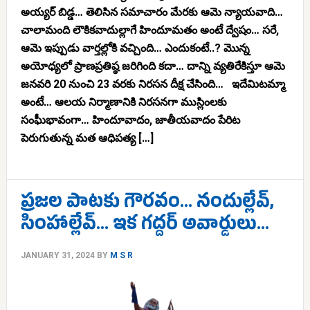
అయ్యర్ బిడ్డ… తెలిసిన సమాచారం మేరకు ఆమె న్యాయవాది…
చాలామంది లౌకికవాదుల్లాగే హిందూమతం అంటే ద్వేషం… సరే,
ఆమె ఇప్పుడు వార్తల్లోకి వచ్చింది… ఎందుకంటే..? మొన్న
అయోధ్యలో ప్రాణప్రతిష్ఠ జరిగింది కదా… దాన్ని వ్యతిరేకిస్తూ ఆమె
జనవరి 20 నుంచి 23 వరకు నిరసన దీక్ష చేసింది… ఇదేమిటమ్మా
అంటే… ఆలయ నిర్మాణానికి నిరసనగా ముస్లింలకు
సంఘీభావంగా… హిందూవాదం, జాతీయవాదం పేరిట
పెరుగుతున్న మత ఆధిపత్య […]
ప్రజల పాటకు గౌరవం… నందుల్లేవ్,
సింహాల్లేవ్… ఇక గద్దర్ అవార్డులు…
JANUARY 31, 2024
BY
M S R