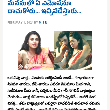
మనసులో ఏ ఎమోషనూ
దాచుకోరు… ఇచ్చిపడేస్తారు…
FEBRUARY 1, 2024
BY
M S R
ఒక చిన్న వార్త… ఎందుకు ఆకర్షించిందీ అంటే… సాధారణంగా
సినిమా తారలు, టీవీ తారలు ఎవరూ సినిమాల మీద గానీ,
నటీనటుల మీద గానీ, దర్శకుల మీద గానీ నెగెటివ్ వ్యాఖ్యలు
చేయరు… వాళ్ల జీవితాలు ఇండస్ట్రీలో సెన్సిటివ్… అసలే మగ
వివక్ష… తమ వ్యాఖ్యలతో ఎవరైనా బాధపడితే తరువాత తమను
తొక్కేస్తారనే భయం… అందుకే నచ్చినా నచ్చకపోయినా గొంతు