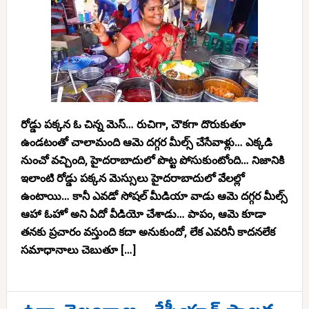
రోడ్డు పక్కన ఓ చిన్న మెస్… రుచిగా, చౌకగా దొరుకుతూ
ఉండటంతో చాలామంది ఆమె దగ్గర మీల్స్ చేసేవాళ్లు… ఎక్కడి
నుంచో వచ్చింది, హైదరాబాదులో పొట్ట పోసుకుంటోంది… నిజానికి
ఇలాంటి రోడ్డు పక్కన మెస్సులు హైదరాబాదులో వేలల్లో
ఉంటాయి… కానీ ఎవడో సోషల్ మీడియా వాడు ఆమె దగ్గర మీల్స్
ఆహా ఓహో అని ఏదో వీడియో చేశాడు… పాపం, ఆమె కూడా
తనకు ప్రచారం వస్తుంది కదా అనుకుందో, లేక ఎవరినీ కాదనలేక
సమాధానాలు చెబుతూ […]