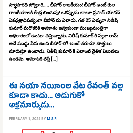
పార్థసారథి పోట్లూరి….. బీహార్ రాజకీయం! బీహార్ అంటే కుల
రాజకీయాలకి కేంద్ర బిందువు! ఒకప్పుడు లాలూ ప్రసాద్ యాదవ్
ఏకఛత్రాధిపత్యంగా బీహార్ ను ఏలాడు. గత 25 ఏళ్ళుగా నితీష్
కుమార్ మరొకరికి అవకాశం ఇవ్వకుండా ముఖ్యమంత్రిగా
అధికారంలో ఉంటూ వస్తున్నాడు. నితీష్ కుమార్ కి పల్టూ రామ్
అనే ముద్దు పేరు ఉంది బీహార్ లో! అంటే తరుచూ పొత్తులు
మారుస్తూ ఉంటాడు. నితీష్ కుమార్ కి ఎలాంటి నైతిక విలువలు
ఉండవు. ఆమాటకి వస్తే […]
ఈ నయా నయీంల వేట రేవంత్ వల్ల
కూడా కాదు… అడుగుకో
అక్రమార్కుడు…
FEBRUARY 1, 2024
BY
M S R