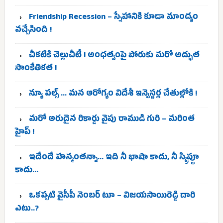
Friendship Recession – స్నేహానికి కూడా మాంద్యం
వచ్చేసింది !
చీకటికి చెల్లుచీటీ ! అంధత్వంపై పోరుకు మరో అద్భుత
సాంకేతికత !
న్యూ పల్స్ … మన ఆరోగ్యం విదేశీ ఇన్వెస్టర్ల చేతుల్లోకి !
మరో అరుదైన రికార్డు వైపు రాముడి గురి – మరింత
హైప్ !
ఇదేందే హన్మంతన్నా… ఇది నీ భాషా కాదు, నీ స్క్రిప్టూ
కాదు…
ఒకప్పటి వైసీపీ నెంబర్ టూ – విజయసాయిరెడ్డి దారి
ఎటు..?