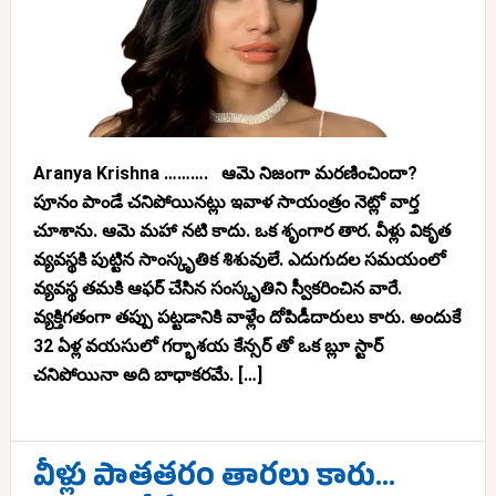
Aranya Krishna ………. ఆమె నిజంగా మరణించిందా?
పూనం పాండే చనిపోయినట్లు ఇవాళ సాయంత్రం నెట్లో వార్త
చూశాను. ఆమె మహా నటి కాదు. ఒక శృంగార తార. వీళ్లు వికృత
వ్యవస్థకి పుట్టిన సాంస్కృతిక శిశువులే. ఎదుగుదల సమయంలో
వ్యవస్థ తమకి ఆఫర్ చేసిన సంస్కృతిని స్వీకరించిన వారే.
వ్యక్తిగతంగా తప్పు పట్టడానికి వాళ్లేం దోపిడీదారులు కారు. అందుకే
32 ఏళ్ల వయసులో గర్భాశయ కేన్సర్ తో ఒక బ్లూ స్టార్
చనిపోయినా అది బాధాకరమే. […]
వీళ్లు పాతతరం తారలు కారు…