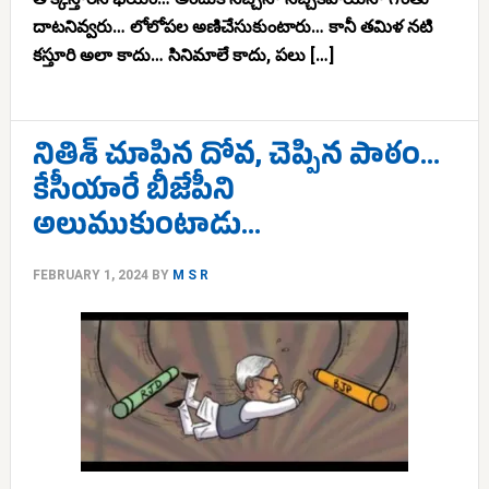
దాటనివ్వరు… లోలోపల అణిచేసుకుంటారు… కానీ తమిళ నటి
కస్తూరి అలా కాదు… సినిమాలే కాదు, పలు […]
నితిశ్ చూపిన దోవ, చెప్పిన పాఠం…
కేసీయారే బీజేపీని
అలుముకుంటాడు…
FEBRUARY 1, 2024
BY
M S R