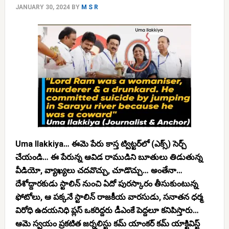
JANUARY 30, 2024
BY
M S R
Uma Ilakkiya… ఈమె పేరు కాస్త ట్విట్టర్‌‌లో (ఎక్స్) సెర్చ్
చేయండి… ఈ పేరున్న ఆవిడ రాముడిని బూతులు తిడుతున్న
వీడియో, వ్యాఖ్యలు చదవొచ్చు, చూడొచ్చు… అంతేనా…
దేశోద్దారకుడు స్టాలిన్ నుంచి ఏదో పురస్కారం తీసుకుంటున్న
ఫోటోలు, ఆ పక్కనే స్టాలిన్ రాజకీయ వారసుడు, సనాతన ధర్మ
విరోధి ఉదయనిధి ప్లస్ ఒకరిద్దరు డీఎంకే పెద్దలూ కనిపిస్తారు…
ఆమె స్వయం ప్రకటిత జర్నలిస్టు కమ్ యాంకర్ కమ్ యాక్టివిస్ట్