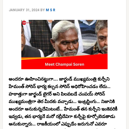
JANUARY 31, 2024
BY
M S R
అందరూ ఊహించినట్టుగా…. జార్ఖండ్ ముఖ్యమంత్రి కుర్చీని
హేమంత్ సోరెన్ భార్య కల్పన సోరెన్ అధిరోహించడం లేదు…
హఠాత్తుగా జార్ఖండ్ టైగర్ అని పిలవబడే చంపయ్ సోరెన్
ముఖ్యమంత్రిగా తెర మీదకు వచ్చాడు… ఇంట్రస్టింగు… నిజానికి
అందరూ అనుకున్నదేమిటంటే… హేమంత్ తన కుర్చీని ఇంకెవరికీ
ఇవ్వడు, తన భార్యనే మరో రబ్రీదేవిగా కుర్చీపై కూర్చోబెడతాడు
అనుకున్నారు… రాజకీయంలో ఎప్పుడేం జరుగునో ఎవరూ