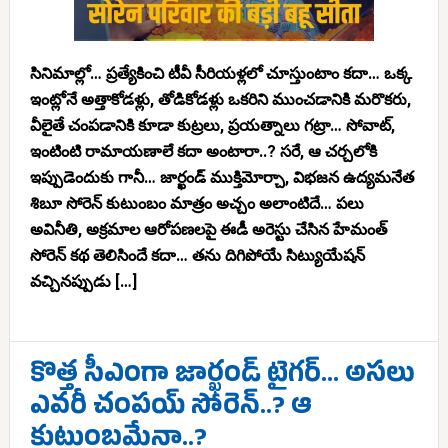
సినిమాల్లో… ప్రత్యేకించి టీవీ సీరియళ్లలో చూస్తుంటాం కదా… ఒక్క
ఇంట్లోనే అత్తాకోడళ్లు, తోడికోడళ్లు ఒకరిని ముంచడానికి మరొకరు,
వీలైతే చంపడానికి కూడా కుట్రలు, ప్రయత్నాలు గట్రా… సోవాట్,
ఇంటింటి రామాయణాలే కదా అంటారా..? సరే, ఆ చర్చలోకి
ఇప్పుడెందుకు గానీ… జార్ఖండ్ ముక్తిమోర్చా, విభజన ఉద్యమనేత
శిబూ సోరెన్ కుటుంబం మాత్రం అచ్చం అలాంటిదే… పలు
అవినీతి, అక్రమాల ఆరోపణలపై ఈడీ అరెస్టు చేసిన హేమంత్
సోరెన్ కథ తెలిసిందే కదా… తను దిగిపోయే సిట్యుయేషన్
వచ్చినప్పుడు […]
కొత్త సీఎంగా జార్ఖండ్ టైగర్… అసలు
ఎవరీ చంపయ్ సోరెన్..? ఆ
కుటుంబమేనా..?