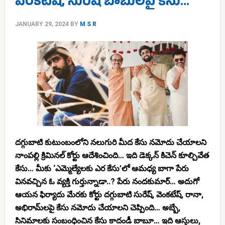
వెంకటేష్, సురేష్‌ బాబులపై కేసు…
JANUARY 29, 2024
BY
M S R
దగ్గుబాటి కుటుంబంలోని నలుగురి మీద కేసు నమోదు చేయాలని
నాంపల్లి క్రిమినల్ కోర్టు ఆదేశించింది… ఇది డెక్కన్ కిచెన్ కూల్చివేత
కేసు… మీకు ‘ఎమ్మెల్యేలకు ఎర కేసు’లో ఆమధ్య బాగా పేరు
వినవచ్చిన ఓ వ్యక్తి గుర్తున్నాడా..? పేరు నందకుమార్… అదుగో
ఆయన ఫిర్యాదు మేరకు కోర్టు దగ్గుబాటి సురేష్, వెంకటేష్, రానా,
అభిరామ్‌లపై కేసు నమోదు చేయాలని చెప్పింది… అబ్బే,
సినిమాలకు సంబంధించిన కేసు కాదండీ బాబూ… ఇది ఆస్తులు,