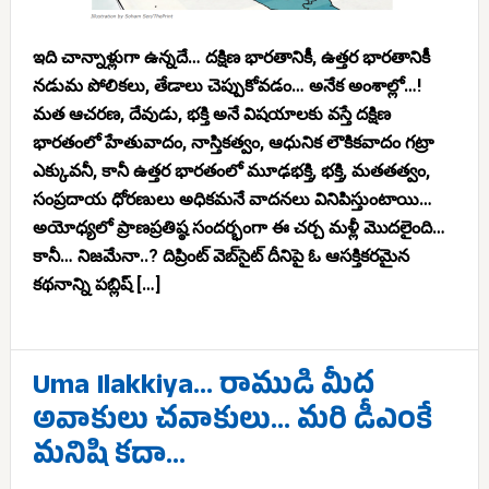
ఇది చాన్నాళ్లుగా ఉన్నదే… దక్షిణ భారతానికీ, ఉత్తర భారతానికీ
నడుమ పోలికలు, తేడాలు చెప్పుకోవడం… అనేక అంశాల్లో…!
మత ఆచరణ, దేవుడు, భక్తి అనే విషయాలకు వస్తే దక్షిణ
భారతంలో హేతువాదం, నాస్తికత్వం, ఆధునిక లౌకికవాదం గట్రా
ఎక్కువనీ, కానీ ఉత్తర భారతంలో మూఢభక్తి, భక్తి, మతతత్వం,
సంప్రదాయ ధోరణులు అధికమనే వాదనలు వినిపిస్తుంటాయి…
అయోధ్యలో ప్రాణప్రతిష్ఠ సందర్భంగా ఈ చర్చ మళ్లీ మొదలైంది…
కానీ… నిజమేనా..? దిప్రింట్ వెబ్‌సైట్ దీనిపై ఓ ఆసక్తికరమైన
కథనాన్ని పబ్లిష్ […]
Uma Ilakkiya… రాముడి మీద
అవాకులు చవాకులు… మరి డీఎంకే
మనిషి కదా…