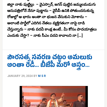
జిల్లా నాకు పుట్టిల్లు – వైఎస్సార్, జగన్ పుట్టిన జమ్మలమడుగు
ఆసుపత్రిలోనే నేనూ పుట్టాను – వైసీపీ ఉనికి పోతుందనుకున్న
రోజుల్లో ఆ భారం అంతా నా భుజన వేసుకుని మోశాను –
అలాంటి పార్టీలో ఎదిగిన నేతలు వ్యక్తిగతంగా నాపై దాడి
చేస్తున్నారు – నాకు పదవీ కాంక్ష ఉంటే.. మీ కోసం పాదయాత్రలు
ఎందుకు చేస్తా? – నాకు సీఎం పదవి కావాలని నా […]
పౌరసత్వ సవరణ చట్టం అమలుకు
అంతా రెడీ… బీజేపీ మరో అస్త్రం…
JANUARY 29, 2024
BY
M S R