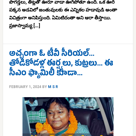
పొగడ్తలు, తిట్లతో ఊరూ వాడా ఊగిపోతూ ఉంది. ఒక ఊరి
పక్కన అడవిలో జంతువులకు ఈ ఎన్నికల హడావుడి అంతా
విచిత్రంగా అనిపిస్తుంది. ఏమిటిదంతా అని ఆరా తీస్తాయి.
ప్రజాస్వామ్య […]
అచ్చంగా ఓ టీవీ సీరియల్…
తోడికోడళ్ల ఈర్ష్యలు, కుట్రలు… ఈ
సీఎం ఫ్యామిలీ కూడా…
FEBRUARY 1, 2024
BY
M S R