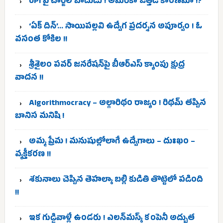
UPI పై చార్జీల బాదుడు ! అమెరికా ఒత్తిడే కారణమా !?
‘ఏక్ దిన్’… సాయిపల్లవి ఉద్వేగ ప్రదర్శన అపూర్వం ! ఓ
వసంత కోకిల !!
శ్రీశైలం పవర్ జనరేషన్‌పై బీఆర్ఎస్ క్యాంపు క్షుద్ర
వాదన !!
Algorithmocracy – అల్గారిథం రాజ్యం ! రిథమ్ తప్పిన
బానిస మనిషి !
అమ్మ ప్రేమ ! మనుషుల్లోలాగే ఉద్వేగాలు – దుఃఖం –
వ్యక్తీకరణ !!
శకునాలు చెప్పిన తెహల్కా బల్లి కుడితి తొట్టెలో పడింది
!!
ఇక గుడ్డివాళ్లే ఉండరు ! ఎలన్‌మస్క్ కంపెనీ అద్భుత