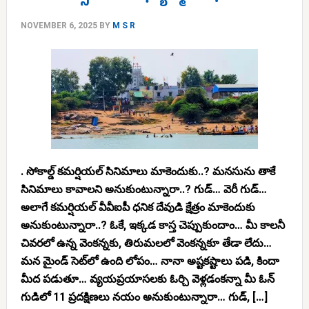
NOVEMBER 6, 2025
BY
M S R
. సోకాల్డ్ కమర్షియల్ సినిమాలు మాకెందుకు..? మనసును తాకే
సినిమాలు కావాలని అనుకుంటున్నారా..? గుడ్… వెరీ గుడ్…
అలాగే కమర్షియల్ వీవీఐపీ ధనిక దేవుడి క్షేత్రం మాకెందుకు
అనుకుంటున్నారా..? ఓకే, ఇక్కడ కాస్త చెప్పుకుందాం… మీ కాలనీ
చివరలో ఉన్న వెంకన్నకు, తిరుమలలో వెంకన్నకూ తేడా లేదు…
మన మైండ్ సెట్‌లో ఉంది లోపం… నానా అష్టకష్టాలు పడి, కిందా
మీద పడుతూ… వ్యయప్రయాసలకు ఓర్చి వెళ్లడంకన్నా మీ ఓన్
గుడిలో 11 ప్రదక్షిణలు నయం అనుకుంటున్నారా… గుడ్, […]