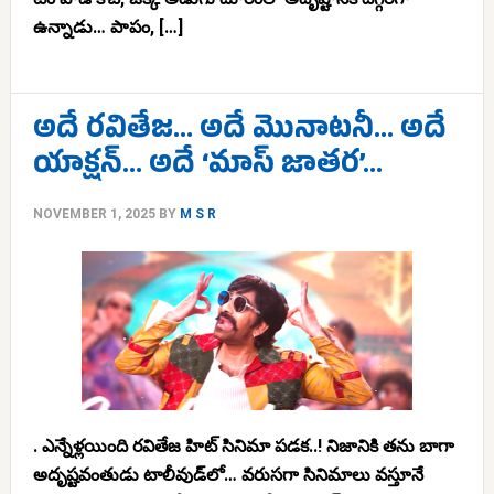
ఉన్నాడు… పాపం, […]
అదే రవితేజ… అదే మొనాటనీ… అదే
యాక్షన్… అదే ‘మాస్ జాతర’…
NOVEMBER 1, 2025
BY
M S R
. ఎన్నేళ్లయింది రవితేజ హిట్ సినిమా పడక..! నిజానికి తను బాగా
అదృష్టవంతుడు టాలీవుడ్‌లో… వరుసగా సినిమాలు వస్తూనే