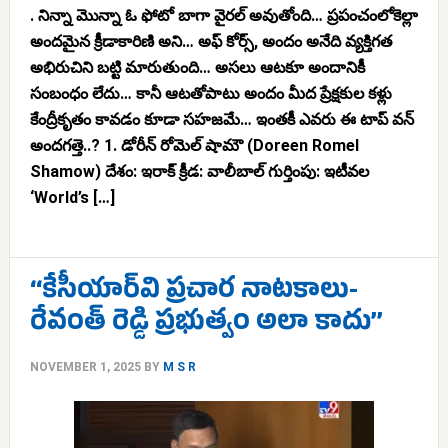
. నిన్నా మొన్నా ఓ ఫోటో బాగా వైరల్ అవుతోంది… ప్రపంచంలోకెల్లా
అందమైన క్రీడాకారిణి అని… అఫ్ కోర్స్, అందం అనేది వ్యక్తిగత
అభిరుచిని బట్టి మారుతుంది… అసలు ఆటకూ అందానికీ
సంబంధం లేదు… కానీ ఆటతోపాటు అందం మీద ప్రేక్షకుల కళ్లు
కేంద్రీకృతం కావడం కూడా సహజమే… ఇంతకీ ఎవరు ఈ టాప్ వన్
అందగత్తె..? 1. డోరీన్ రోమెల్ షామౌ (Doreen Romel
Shamow) దేశం: ఇరాక్ క్రీడ: వాలీబాల్ గుర్తింపు: ఇటీవల
‘World’s […]
‘‘కేసీయార్‌వి ప్రచార నాటకాలు-
రేవంత్ రెడ్డి ప్రభుత్వం అలా కాదు’’
NOVEMBER 1, 2025
BY
M S R