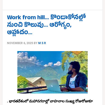
Work from hill… కొండాకోనల్లో
నుంచి కొలువు… ఆరోగ్యం,
ఆహ్లాదం…
NOVEMBER 6, 2025
BY
M S R
. భారతదేశంలో మహానగరాల్లో వాహనాల సంఖ్య రోజురోజుకూ