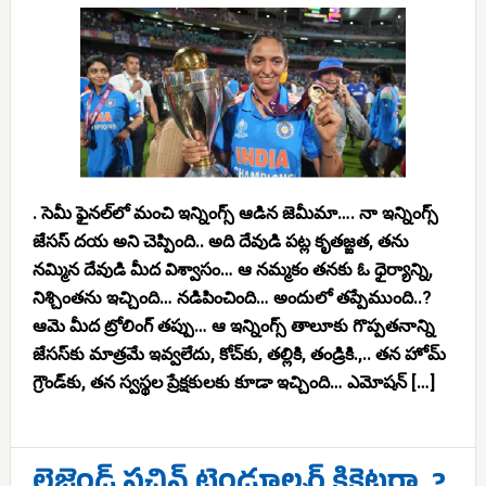
. సెమీ ఫైనల్‌లో మంచి ఇన్నింగ్స్ ఆడిన జెమీమా…. నా ఇన్నింగ్స్
జేసస్ దయ అని చెప్పింది.. అది దేవుడి పట్ల కృతజ్ఙత, తను
నమ్మిన దేవుడి మీద విశ్వాసం… ఆ నమ్మకం తనకు ఓ ధైర్యాన్ని,
నిశ్చింతను ఇచ్చింది… నడిపించింది… అందులో తప్పేముంది..?
ఆమె మీద ట్రోలింగ్ తప్పు… ఆ ఇన్నింగ్స్ తాలూకు గొప్పతనాన్ని
జేసస్‌కు మాత్రమే ఇవ్వలేదు, కోచ్‌కు, తల్లికి, తండ్రికి.,.. తన హోమ్
గ్రౌండ్‌కు, తన స్వస్థల ప్రేక్షకులకు కూడా ఇచ్చింది… ఎమోషన్ […]