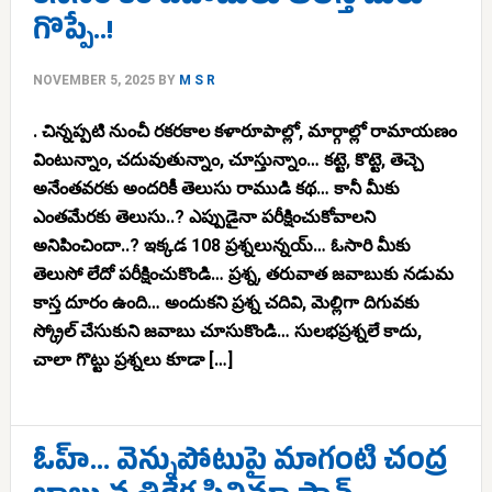
గొప్పే..!
NOVEMBER 5, 2025
BY
M S R
. చిన్నప్పటి నుంచీ రకరకాల కళారూపాల్లో, మార్గాల్లో రామాయణం
వింటున్నాం, చదువుతున్నాం, చూస్తున్నాం… కట్టె, కొట్టె, తెచ్చె
అనేంతవరకు అందరికీ తెలుసు రాముడి కథ… కానీ మీకు
ఎంతమేరకు తెలుసు..? ఎప్పుడైనా పరీక్షించుకోవాలని
అనిపించిందా..? ఇక్కడ 108 ప్రశ్నలున్నయ్… ఓసారి మీకు
తెలుసో లేదో పరీక్షించుకొండి… ప్రశ్న, తరువాత జవాబుకు నడుమ
కాస్త దూరం ఉంది… అందుకని ప్రశ్న చదివి, మెల్లిగా దిగువకు
స్క్రోల్ చేసుకుని జవాబు చూసుకొండి… సులభప్రశ్నలే కాదు,
చాలా గొట్టు ప్రశ్నలు కూడా […]
ఓహ్… వెన్నుపోటుపై మాగంటి చంద్ర