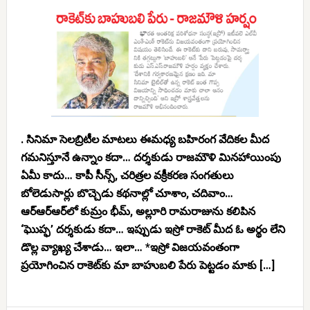
. సినిమా సెలబ్రిటీల మాటలు ఈమధ్య బహిరంగ వేదికల మీద
గమనిస్తూనే ఉన్నాం కదా… దర్శకుడు రాజమౌళి మినహాయింపు
ఏమీ కాదు… కాపీ సీన్స్, చరిత్రల వక్రీకరణ సంగతులు
బోలెడుసార్లు బొచ్చెడు కథనాల్లో చూశాం, చదివాం…
ఆర్ఆర్ఆర్‌లో కుమ్రం భీమ్, అల్లూరి రామరాజును కలిపిన
‘ఘొప్ఫ’ దర్శకుడు కదా… ఇప్పుడు ఇస్రో రాకెట్ మీద ఓ అర్థం లేని
డొల్ల వ్యాఖ్య చేశాడు… ఇలా… *ఇస్రో విజయవంతంగా
ప్రయోగించిన రాకెట్‌కు మా బాహుబలి పేరు పెట్టడం మాకు […]