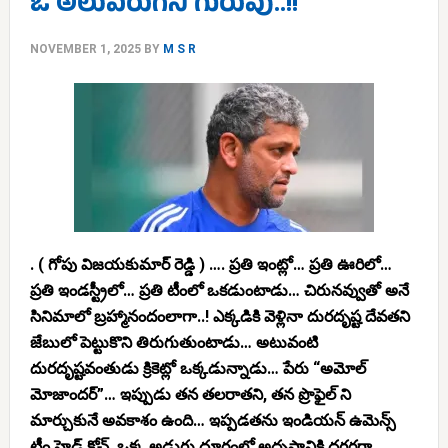
ఓ అలుపెరుగని గురువు..!!
NOVEMBER 1, 2025
BY
M S R
. ( గోపు విజయకుమార్ రెడ్డి ) …. ప్రతి ఇంట్లో… ప్రతి ఊరిలో…
ప్రతి ఇండస్ట్రీలో… ప్రతి టీంలో ఒకడుంటాడు… చిరునవ్వుతో అనే
సినిమాలో బ్రహ్మానందంలాగా..! ఎక్కడికి వెళ్లినా దురదృష్ట దేవతని
జేబులో పెట్టుకొని తిరుగుతుంటాడు… అటువంటి
దురదృష్టవంతుడు క్రికెట్లో ఒక్కడున్నాడు… పేరు “అమోల్
మోజాందర్”… ఇప్పుడు తన తలరాతని, తన ప్రొఫైల్ ని
మార్చుకునే అవకాశం ఉంది… ఇప్పడతను ఇండియన్ ఉమెన్స్
టీం హెడ్ కోచ్, ఒక్క అడుగు దూరంలో అదృష్టానికి దగ్గరగా