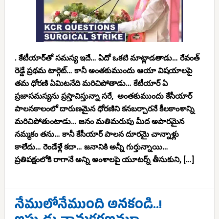
. కేటీయార్‌తో సమస్య ఇదే… ఏదో ఒకటి మాట్లాడతాడు… రేవంత్
రెడ్డే ప్రథమ టార్గెట్… కానీ అంతకుముందు ఆయా విషయాలపై
తమ ధోరణి ఏమిటనేది మరిచిపోతాడు… కేటీయార్ ఏ
ప్రజాసమస్యను ప్రస్తావిస్తున్నా సరే, అంతకుముందు కేసీయార్
పాలనకాలంలో దారుణమైన ధోరణిని కనబర్చారనే కీలకాంశాన్ని
మరిచిపోతుంటాడు… జనం మతిమరుపు మీద అపారమైన
నమ్మకం తను… కానీ కేసీయార్ పాలన దూరమై చాన్నాళ్లు
కాలేదు… రెండేళ్లే కదా… జనానికి అన్నీ గుర్తున్నాయి…
ప్రతిపక్షంలోకి రాగానే అన్ని అంశాలపై యూటర్న్ తీసుకుని, […]
నేములోనేముంది అనకండి..!