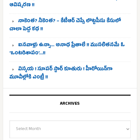
ఆవిష్కరణ !!
నాకెంత? నీకెంత? – కేటీఆర్ చెప్పే లొట్టపీసు కేసులో
చాలా పెద్ద కథ !!
ఐనవాళ్లు ఉన్నా… అనాథ ప్రేతాలే !! ముసలితనమే ఓ
‘ఒంటరిశాపం’…!!
విస్మయ ! సూపర్ స్టార్ కూతురు ! హీరోయిన్‌గా
మూవీల్లోకి ఎంట్రీ !!
ARCHIVES
Archives