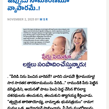
ఇప్పుడు నామకరణమూ
వ్యాపారమే..!
NOVEMBER 2, 2025
BY
M S R
. “పేరిడి నిను పెంచిన వారెవరే? వారిని చూపవే! శ్రీరామయ్యా!
సార సారతర తారకనామమును పేరిడి…” రాముడికి పేరు పెట్టిన
వసిష్ఠుడిని, ఆయనతో పాటు పెంచి పెద్ద చేసిన కౌసల్యా
దశరథులను తలచుకుని, తలచుకుని త్యాగయ్య కీర్తించాడు.
“త్వయైక తారితాయోధ్య, నామ్నాతు భువనత్రయం” రామా!
నువ్వు ఒక్క అయోధ్యనే పాలించావు. నీ పేరు ముల్లోకాలను