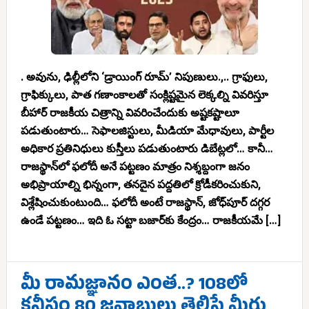
. అవును, ఢిల్లీలోని ‘డ్రాయింగ్ రూమ్’ నిపుణులు.,.. గ్రాఫులు,
గ్రాఫిక్కులు, పాత గణాంకాలతో సంక్లిష్టమైన లెక్కల్ని వివరిస్తూ
బీహార్ రాజకీయ చిత్రాన్ని వివరించేందుకు అష్టకష్టాలూ
పడుతుంటారు… సెఫాలజిస్టులు, మీడియా మేధావులు, పార్టీల
అధికార ప్రతినిధులు కుస్తీలు పడుతుంటారు డిబేట్లలో… కానీ…
రాజస్థాన్‌లో ఫలోదీ అనే పట్టణం మాత్రం నిశ్శబ్దంగా జనం
అభిప్రాయాల్ని భిన్నంగా, తనదైన పద్దతిలో క్రోడీకరించుకుని,
విశ్లేషించుకుంటుంది… ఫలోదీ అంటే రాజస్థాన్, జోధ్‌పూర్ దగ్గర
ఉండే పట్టణం… ఇది ఓ సట్టా బజార్‌కు కేంద్రం… రాజకీయమే […]
మీ రామజ్ఞానం ఎంత..? 108లో
కనీసం 80 జవాబులు తెలిస్తే మీరు