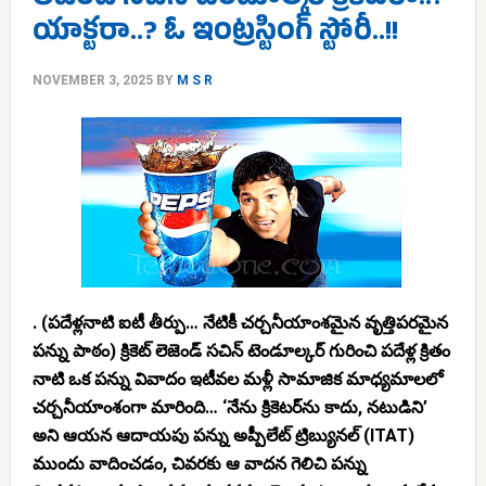
లెజెండ్ సచిన్ టెండూల్కర్ క్రికెటరా..?
యాక్టరా..? ఓ ఇంట్రస్టింగ్ స్టోరీ..!!
NOVEMBER 3, 2025
BY
M S R
. (పదేళ్లనాటి ఐటీ తీర్పు… నేటికీ చర్చనీయాంశమైన వృత్తిపరమైన
పన్ను పాఠం) క్రికెట్ లెజెండ్ సచిన్ టెండూల్కర్ గురించి పదేళ్ల క్రితం
నాటి ఒక పన్ను వివాదం ఇటీవల మళ్లీ సామాజిక మాధ్యమాలలో
చర్చనీయాంశంగా మారింది… ‘నేను క్రికెటర్‌ను కాదు, నటుడిని’
అని ఆయన ఆదాయపు పన్ను అప్పీలేట్ ట్రిబ్యునల్ (ITAT)
ముందు వాదించడం, చివరకు ఆ వాదన గెలిచి పన్ను