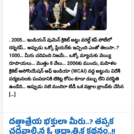
. 2005… ఇండియన్ వుమెన్ క్రికెట్ జట్టు వరల్డ్ కప్ పోటీలో
రన్నరప్… అప్పుడు ఒక్కో ప్లేయర్‌కు ఇచ్చింది ఎంతో తెలుసా..?
1000… మీరు చదివింది నిజమే… ఒక్కో మ్యాచుకు వెయ్యి
రూపాయలు… మొత్తం 8 వేలు… 2006కు ముందు, మహిళల
క్రికెట్ అసోసియేషన్ ఆఫ్ ఇండియా (WCAI) వద్ద జట్టును విదేశీ
పర్యటనలకు పంపడానికి టికెట్ల కోసం కూడా డబ్బు లేని పరిస్థితి
ఉండేది… అప్పుడు నటి మందిరా బేడీ ఒక వజ్రాల బ్రాండ్‌కు చేసిన
[…]
దత్తాత్రేయ భక్తులా మీరు..? తప్పక
చదవాల్సిన ఓ ఆధ్యాత్మిక కథనం..!!