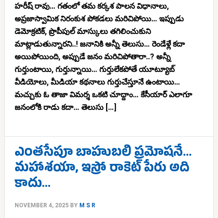
హరీష్ రావు… గతంలో తమ కర్కశ పాలన విధానాలు,
అప్రజాస్వామిక నిరంకుశ పోకడలు మరిచిపోయి… ఇప్పుడు
డెమోక్రటిక్, ప్రొపీపుల్ మాస్కులు తగిలించుకుని
మాట్లాడుతున్నారని..! జనానికి అన్నీ తెలుసు… రెండేళ్లే కదా
అయిపోయింది, అప్పుడే జనం మరిచిపోతారా..? అన్నీ
గుర్తుంటాయి, గుర్తున్నాయి… గుర్తులేకపోతే యూట్యూబ్
వీడియోలు, మీడియా కథనాలు గుర్తుచేస్తూనే ఉంటాయి…
మచ్చుకు ఓ తాజా విమర్శ ఒకటి చూద్దాం… కేసీయార్ ఎలాగూ
జనంలోకి రాడు కదా… తెలుసు […]
ఎంతసేపూ బాహుబలి ప్రమోషనే…
మహాశయా, ఇస్రో రాకెట్ పేరు అది
కాదు…
NOVEMBER 4, 2025
BY
M S R