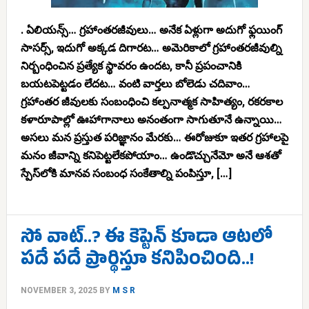
. ఏలియన్స్… గ్రహాంతరజీవులు… అనేక ఏళ్లుగా అదుగో ఫ్లయింగ్
సాసర్స్, ఇదుగో అక్కడ దిగారట… అమెరికాలో గ్రహాంతరజీవుల్ని
నిర్బంధించిన ప్రత్యేక స్థావరం ఉందట, కానీ ప్రపంచానికి
బయటపెట్టడం లేదట… వంటి వార్తలు బోలెడు చదివాం…
గ్రహాంతర జీవులకు సంబంధించి కల్పనాత్మక సాహిత్యం, రకరకాల
కళారూపాల్లో ఊహాగానాలు అనంతంగా సాగుతూనే ఉన్నాయి…
అసలు మన ప్రస్తుత పరిజ్ఞానం మేరకు… ఈరోజుకూ ఇతర గ్రహాలపై
మనం జీవాన్ని కనిపెట్టలేకపోయాం… ఉండొచ్చునేమో అనే ఆశతో
స్పేస్‌లోకి మానవ సంబంధ సంకేతాల్ని పంపిస్తూ, […]
సో వాట్..? ఈ కెప్టెన్ కూడా ఆటలో
పదే పదే ప్రార్థిస్తూ కనిపించింది..!
NOVEMBER 3, 2025
BY
M S R