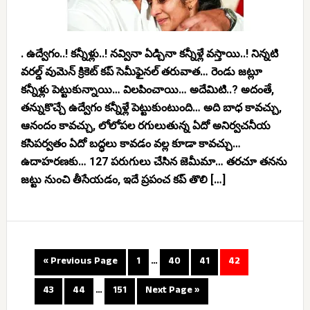
. ఉద్వేగం..! కన్నీళ్లు..! నవ్వినా ఏడ్చినా కన్నీళ్లే వస్తాయి..! నిన్నటి
వరల్డ్ వుమెన్ క్రికెట్ కప్ సెమీఫైనల్ తరువాత… రెండు జట్లూ
కన్నీళ్లు పెట్టుకున్నాయి… విలపించాయి… అదేమిటి..? అదంతే,
తన్నుకొచ్చే ఉద్వేగం కన్నీళ్లే పెట్టుకుంటుంది… అది బాధ కావచ్చు,
ఆనందం కావచ్చు, లోలోపల రగులుతున్న ఏదో అనిర్వచనీయ
కసిపర్వతం ఏదో బద్ధలు కావడం వల్ల కూడా కావచ్చు…
ఉదాహరణకు… 127 పరుగులు చేసిన జెమీమా… తరచూ తనను
జట్టు నుంచి తీసేయడం, ఇదే ప్రపంచ కప్ తొలి […]
« Previous Page
1
…
40
41
42
43
44
…
151
Next Page »