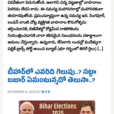
విపరీతంగా పెరుగుతోంది. అలాగని చిన్న పట్టణాల్లో వాహనాలు
పెరగడం లేదని కాదు. ఈ సమస్య మహానగరాల్లో మహానరకంలా
తయారవుతోంది. ప్రపంచవ్యాప్తంగా ఉన్న సమస్య ఇది. సింగపూర్,
లండన్ లాంటి చోట్ల వ్యక్తిగత వాహనాల కొనుగోళ్ళను
తగ్గించడానికి, బిజీవేళల్లో రోడ్లమీద రాకపోకలను
నియంత్రించడానికి చాలా కఠినమైన నిబంధనలను దశాబ్దాలుగా
అమలు చేస్తున్నారు. ఉన్నవారు, లేనివారు లండన్లో వందేళ్ళుగా
పబ్లిక్ ట్రాన్స్ పోర్ట్ అయిన ట్యూబ్ (భూ గర్భంలో తిరిగే రైలు) […]
బీహార్‌లో ఎవరిది గెలుపు..? సట్టా
బజార్ ఏమంటున్నదో తెలుసా..?
NOVEMBER 6, 2025
BY
M S R