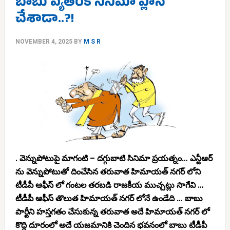
బాబు వ్యతిరేక సినిమా ప్లాన్
చేశాడా..?!
NOVEMBER 4, 2025
BY
M S R
. వెన్నుపోటుపై మాగంటి – దగ్గుబాటి సినిమా ప్రయత్నం… ఎన్టీఆర్
ను వెన్నుపోటుతో దించేసిన తరువాత హిమాయత్ నగర్ లోని
టీడీపీ ఆఫీస్ లో గంటల తరబడి రాజకీయ ముచ్చట్లు సాగేవి …
టీడీపీ ఆఫీస్ తొలుత హిమాయత్ నగర్ లోనే ఉండేది … బాబు
పార్టీని హస్తగతం చేసుకున్న తరువాత అదే హిమాయత్ నగర్ లో
కొద్ది దూరంలో అదే యజమానికి చెందిన భవనంలో బాబు టీడీపీ