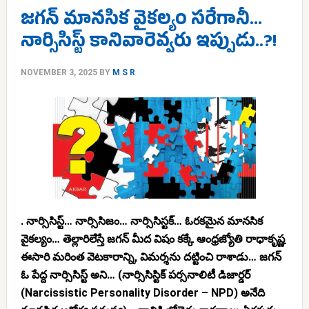
జగన్ మానసిక వైకల్యం సరేగానీ…
నార్సిసిస్ట్ కానివారెవ్వరు ఇప్పుడు..?!
NOVEMBER 3, 2025
BY
M S R
. నార్సిసిస్ట్… నార్సిసిజం… నార్సిసిస్టక్… ఓరకమైన మానసిక
వైకల్యం… తెల్లారిలేస్తే జగన్ మీద విషం కక్కే ఆంధ్రజ్యోతి రాధాకృష్ణ
ఈసారి మరింత వెటకారాన్ని, విమర్శను దట్టించి రాశాడు… జగన్
ఓ పేద్ద నార్సిసిస్ట్ అని… (నార్సిసిస్టిక్ పర్సనాలిటీ డిజార్డర్
(Narcissistic Personality Disorder – NPD) అనేది