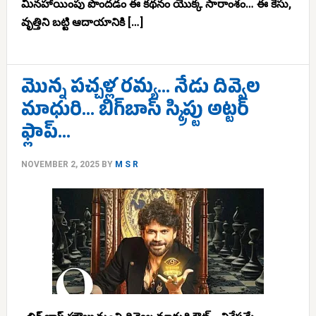
మినహాయింపు పొందడం ఈ కథనం యొక్క సారాంశం… ఈ కేసు,
వృత్తిని బట్టి ఆదాయానికి […]
మొన్న పచ్చళ్ల రమ్య… నేడు దివ్వెల
మాధురి… బిగ్‌బాస్ స్క్రిప్టు అట్టర్
ఫ్లాప్…
NOVEMBER 2, 2025
BY
M S R