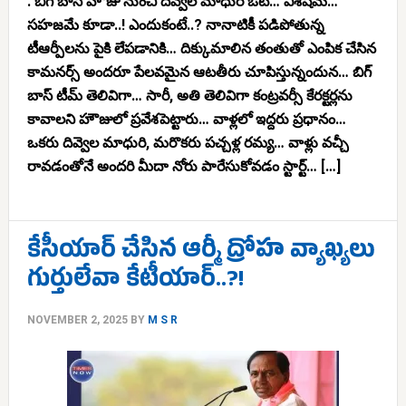
. బిగ్ బాస్ హౌజు నుంచి దివ్వెల మాధురి ఔట్… విశేషమే…
సహజమే కూడా..! ఎందుకంటే..? నానాటికీ పడిపోతున్న
టీఆర్పీలను పైకి లేపడానికి… దిక్కుమాలిన తంతుతో ఎంపిక చేసిన
కామనర్స్ అందరూ పేలవమైన ఆటతీరు చూపిస్తున్నందున… బిగ్
బాస్ టీమ్ తెలివిగా… సారీ, అతి తెలివిగా కంట్రవర్సీ కేరక్టర్లను
కావాలని హౌజులో ప్రవేశపెట్టారు… వాళ్లలో ఇద్దరు ప్రధానం…
ఒకరు దివ్వెల మాధురి, మరొకరు పచ్చళ్ల రమ్య… వాళ్లు వచ్చీ
రావడంతోనే అందరి మీదా నోరు పారేసుకోవడం స్టార్ట్… […]
కేసీయార్ చేసిన ఆర్మీ ద్రోహ వ్యాఖ్యలు
గుర్తులేవా కేటీయార్..?!
NOVEMBER 2, 2025
BY
M S R