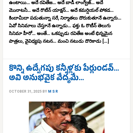
ఉంటాయి… అదే రవితేజ… అదే బాడీ లాంగ్వేజ్… అదే
మొనాటనీ… అదే రొటీన్ యాక్షన్… అదే కమర్షియల్ పోకడ…
కిందామీదా పడుతున్నా సరే, నిర్మాతలు దొరుకుతూనే ఉన్నారు…
ఏవో సినిమాలు చేస్తూనే ఉన్నాడు… ఫక్తు ఓ రొటీన్ తెలుగు
సినిమా హీరో… అంతే… ఒకప్పుడు రవితేజ అంటే భిన్నమైన
పాత్రలు, వైవిధ్యపు నటన… మంచి నటుడు దొరికాడు […]
కొన్ని ఉద్వేగపు కన్నీళ్లకు పేర్లుండవ్…
అవి అనుభవైక వేద్యమే…
OCTOBER 31, 2025
BY
M S R