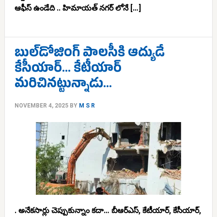
ఆఫీస్ ఉండేది .. హిమాయత్ నగర్ లోనే […]
బుల్‌డోజింగ్ పాలసీకి ఆద్యుడే
కేసీయార్… కేటీయార్
మరిచినట్టున్నాడు…
NOVEMBER 4, 2025
BY
M S R
. అనేకసార్లు చెప్పుకున్నాం కదా… బీఆర్ఎస్, కేటీయార్, కేసీయార్,