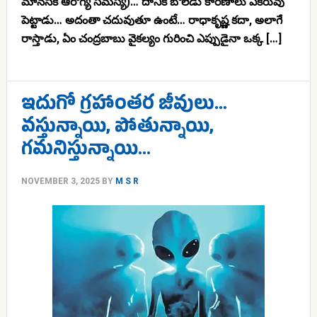
మానసిక ఆరోగ్య సమస్య)… దానికి బోలెడు కారణాలు ఏకరువు
పెట్టాడు… అదంతా చదువుతూ ఉంటే… రాధాకృష్ణ కదా, అలాగే
రాస్తాడు, ఏం చంద్రబాబు వైకల్యం గురించి ఎప్పుడైనా ఒక్క […]
ఇదుగో గ్రహాంతర జీవులు…
వస్తున్నాయి, పోతున్నాయి,
గమనిస్తున్నాయి…
NOVEMBER 3, 2025
BY
M S R