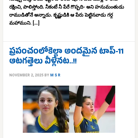
రక్షించి, పాలిస్తోంది. నీకంటే నీ పేరే గొప్పది- అని హనుమంతుడు
రాముడితోనే అన్నాడు. కృష్ణుడికి ఆ పేరు పెట్టినవాడు గర్గ
మహాముని. […]
ప్రపంచంలోకెల్లా అందమైన టాప్-11
ఆటగత్తెలు వీళ్లేనట..!!
NOVEMBER 2, 2025
BY
M S R