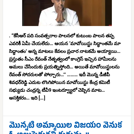
. “కేసీఆర్ పది సంవత్సరాల పాలనలో కుటుంబ పాలన తప్ప
ఎవరికీ ఏమీ చేయలేదు… ఆయన ‘మావోయిస్టు సిద్ధాంతమే మా
సిద్ధాంతం’ అన్న మాటలు కేవలం ప్రచార నాటకమే అయ్యాయి…
ప్రస్తుతం సీఎం రేవంత్ నేతృత్వంలో కాంగ్రెస్ ఇచ్చిన హామీలను
అమలు చేసేందుకు ప్రయత్నిస్తోంది… అయితే మావోయిస్టులను
రేవంత్ సోదరులతో పోల్చారు…’’ ……… ఇదీ మొన్న డీజీపీ
శివధర్‌రెడ్డి ఎదుట లొంగిపోయిన మావోయిస్టు కేంద్ర కమిటీ
సభ్యుడు చంద్రన్న టీవీ9 ఇంటర్వ్యూలో చెప్పిన మాట…
ఆసక్తికరం… ఇది […]
మొన్నటి అమ్మాయిల విజయం వెనుక