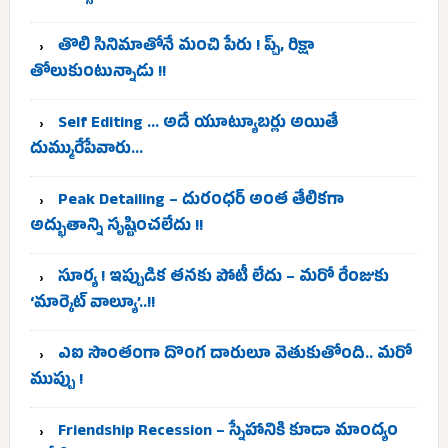
తొలి సినిమాతోనే మంచి పేరు ! ప్చ్, రిక్షా
తోలుకుంటున్నాడు !!
Self Editing … అదే యూట్యూబర్లు అయితే
దుమ్మురేపేవారు…
Peak Detailing – దురంధర్ అంత తేలికగా
అద్భుతాన్ని సృష్టించలేదు !!
సూర్య ! ఇప్పుడిక తనకు పోటీ లేదు – మరో రేంజుకు
‘మార్కెట్ వాల్యూ’..!!
ఎఐ సొంతంగా దొంగ దారులూ వెతుకుతోంది.. మరో
ముప్పు !
Friendship Recession – స్నేహానికి కూడా మాంద్యం