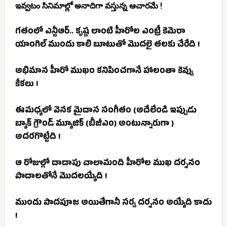
ఇవ్వటం సినిమాల్లో అనాదిగా వస్తున్న ఆచారమే !
గతంలో ఎన్టీఆర్.. కృష్ణ లాంటి హీరోల ఎంట్రీ కెమెరా
యాంగిల్ ముందు కాలి బూటుతో మొదలై తలకు చేరేది !
అభిమాన హీరో ముఖం కనిపించగానే హాలంతా కెవ్వు
కేకలు !
ఈమధ్యలో వెనక మైదాన సంగీతం (అదేలేండి ఇప్పుడు
బ్యాక్ గ్రౌండ్ మ్యూజిక్ (బీజీఎం) అంటున్నారుగా )
అదరగొట్టేది !
ఆ రోజుల్లో దాదాపు చాలామంది హీరోల ముఖ దర్శనం
పాదాలతోనే మొదలయ్యేది !
ముందు పాదపూజ అయితేగానీ సర్వ దర్శనం అయ్యేది కాదు
!