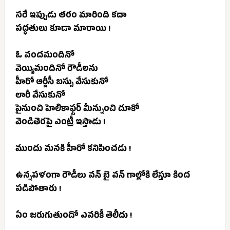
సరే ఇప్పుడు తరం మారింది కదా
పద్ధతులు కూడా మారాయి !
ఓ వందమందినో
వెయ్యిమందినో రౌడీలను
హీరో ఆర్టీసీ బస్సు వేసుకునో
లారీ వేసుకునో
పైనుంచి హెలికాఫ్టర్ మీన్నుంచి దూకో
వెండితెరపై ఎంట్రీ ఇస్తాడు !
ముందు మనకి హీరో కనిపించడు !
ఉన్నపళంగా రౌడీలు వన్ బై వన్ గాల్లోకి లేస్తూ కింద
పడిపోతారు !
ఏం జరుగుతుందో ఎవరికీ తెలీదు !