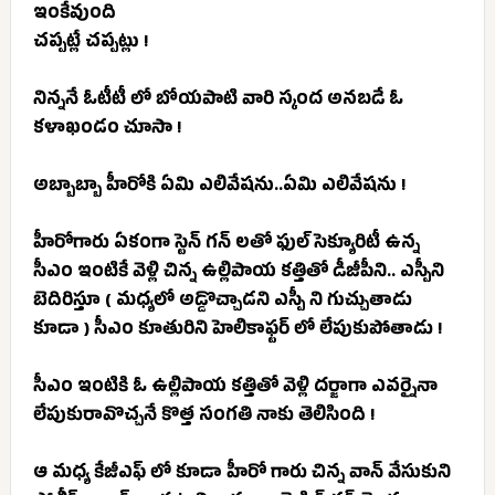
ఇంకేవుంది
చప్పట్లే చప్పట్లు !
నిన్ననే ఓటీటీ లో బోయపాటి వారి స్కంద అనబడే ఓ
కళాఖండం చూసా !
అబ్బాబ్బా హీరోకి ఏమి ఎలివేషను..ఏమి ఎలివేషను !
హీరోగారు ఏకంగా స్టెన్ గన్ లతో ఫుల్ సెక్యూరిటీ ఉన్న
సీఎం ఇంటికే వెళ్లి చిన్న ఉల్లిపాయ కత్తితో డీజీపీని.. ఎస్పీని
బెదిరిస్తూ ( మధ్యలో అడ్డొచ్చాడని ఎస్పీ ని గుచ్చుతాడు
కూడా ) సీఎం కూతురిని హెలికాఫ్టర్ లో లేపుకుపోతాడు !
సీఎం ఇంటికి ఓ ఉల్లిపాయ కత్తితో వెళ్లి దర్జాగా ఎవర్నైనా
లేపుకురావొచ్చనే కొత్త సంగతి నాకు తెలిసింది !
ఆ మధ్య కేజీఎఫ్ లో కూడా హీరో గారు చిన్న వాన్ వేసుకుని