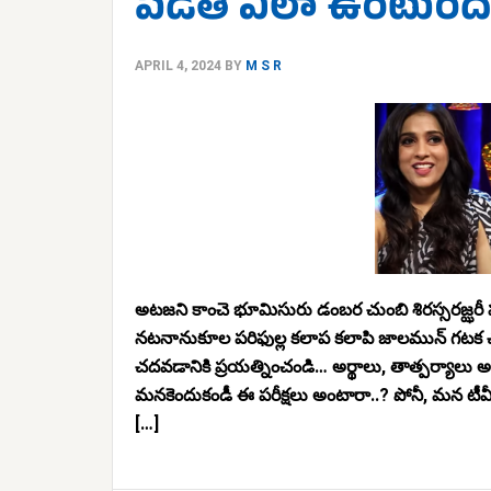
పెడితే ఎలా ఉంటుంది.
APRIL 4, 2024
BY
M S R
అటజని కాంచె భూమిసురు డంబర చుంబి శిరస్సరజ్ఝర
నటనానుకూల పరిఫుల్ల కలాప కలాపి జాలమున్ గటక చర
చదవడానికి ప్రయత్నించండి… అర్థాలు, తాత్పర్యాలు అ
మనకెందుకండీ ఈ పరీక్షలు అంటారా..? పోనీ, మన టీవీ న్యూ
[…]