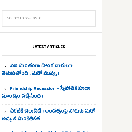
LATEST ARTICLES
ఎఐ సొంతంగా దొంగ దారులూ
వెతుకుతోంది.. మరో ముప్పు !
Friendship Recession – స్నేహానికి కూడా
మాంద్యం వచ్చేసింది !
చీకటికి చెల్లుచీటీ ! అంధత్వంపై పోరుకు మరో
అద్భుత సాంకేతికత !