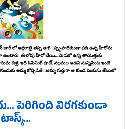
న్ బార్ లో అర్ధరాత్రి తప్ప తాగి…స్పృహలేకుండా పడి ఉన్న హీరోను
ోబోతూ ఉంటారు. ఈలోపు హీరో చేయి…మెడలో ఉన్న తాయెత్తుకు
నుమ బిళ్ల. ఇది ఓపెనింగ్ షాట్. నల్లమల అడవి సున్నిపెంట ఇంటి
ందుకు అమ్మ కోప్పడితే…అమ్మ గుర్తుగా ఆ కుండ పెంకును జేబులో
… పెరిగింది విరగకుండా
టాస్క్…