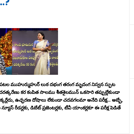
.?
ీ పటల ముహుర్ముహుర్ లుఠ దభంగ తరంగ మృదంగ నిస్వన స్ఫుట
త్కరేణు కర కంపిత సాలము శీతశైలమున్ ఒకసారి తప్పుల్లేకుండా
క్కర్లేదు, ఉచ్ఛరణ దోషాలు లేకుండా చదవగలమా అనేది పరీక్ష… అబ్బే,
స్ రీడర్లకు, డిబేట్ ప్రజెంటర్లకు, టీవీ యాంకర్లకూ ఈ పరీక్ష పెడితే