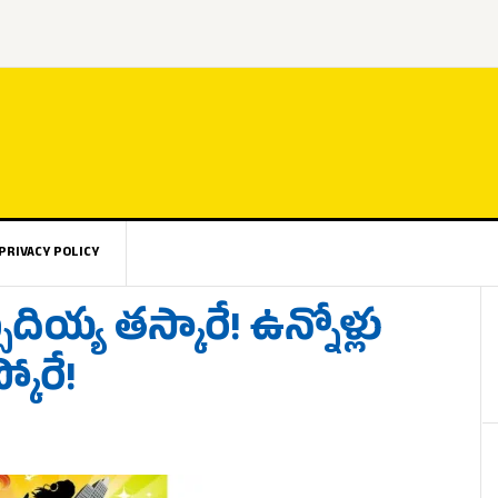
PRIVACY POLICY
సదియ్య తస్కారే! ఉన్నోళ్లు
కోరే!