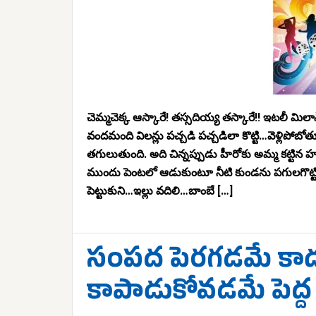
చెమ్మచెక్క ఆస్కారే! తస్సదియ్య తస్కారే!! ఇటలీ మిలా
వందమంది విలన్లు పచ్చడి పచ్చడిలా కొట్టి…వెళ్లిప
తగులుతుంది. అది చిన్నప్పుడు హీరోకు అమ్మ కట్టిన హ
ముందు పెంటలో ఆడుకుంటూ నీటి కుండను పగులగొట్టిన
పెట్టుకుని…ఇల్లు వదిలి…బాంబే […]
సంపద పెరగడమే కాదు
కాపాడుకోవడమే పెద్ద 