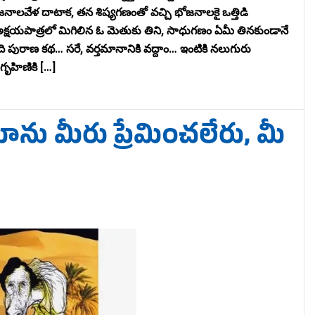
నాలవేళ దాటాక, తన శిష్యగణంతో వచ్చి భోజనాలకై ఒత్తిడి
 అక్షయపాత్రలో మిగిలిన ఓ మెతుకు తిని, సాధుగణం ఏమీ తినకుండానే
ది పురాణ కథ… సరే, వర్తమానానికి వద్దాం… ఇంటికి నలుగురు
 గృహిణికి […]
నిమాను మీరు ప్రేమించలేరు, మీ