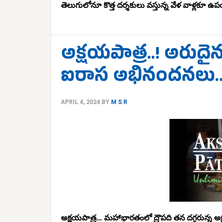
తెలుగులోనూ కొత్త దర్శకులు వస్తున్న వేళ వాళ్లకూ
అక్షయపాత్ర..! అరుద
ఐరాస అభినందనలు
APRIL 4, 2024
BY
M S R
అక్షయపాత్ర… మహాభారతంలో ద్రౌపది తన దగ్గరున్న అక