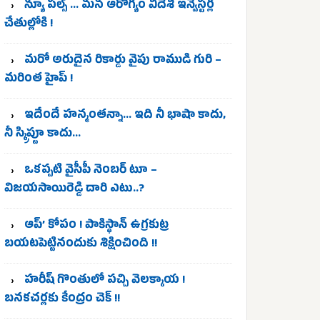
న్యూ పల్స్ … మన ఆరోగ్యం విదేశీ ఇన్వెస్టర్ల
చేతుల్లోకి !
మరో అరుదైన రికార్డు వైపు రాముడి గురి –
మరింత హైప్ !
ఇదేందే హన్మంతన్నా… ఇది నీ భాషా కాదు,
నీ స్క్రిప్టూ కాదు…
ఒకప్పటి వైసీపీ నెంబర్ టూ –
విజయసాయిరెడ్డి దారి ఎటు..?
ఆప్’ కోపం ! పాకిస్థాన్ ఉగ్రకుట్ర
బయటపెట్టినందుకు శిక్షించింది !!
హరీష్ గొంతులో పచ్చి వెలక్కాయ !
బనకచర్లకు కేంద్రం చెక్ !!