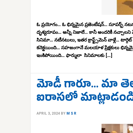
ఓ ప్రయోగం… ఓ భిన్నమైన ప్రజెంటేషన్… సూపర్బ్ న
దృశ్యరూపం… అన్నీ నిజాలే… కానీ అందరికీ నచ్చాలని
సినిమా… నటీనటులు, ఇతర క్రాఫ్ట్స్‌మెన్ వాళ్లే… టార్గ
కనెక్టయింది… సహజంగానే మలయాళ ప్రేక్షకులు భిన్నమైన 
ఇంకిపోయింది… ఫార్ములా సినిమాలకు […]
మోడీ గారూ… మా తెల
ఐరాసలో మాట్లాడండ
APRIL 3, 2024
BY
M S R