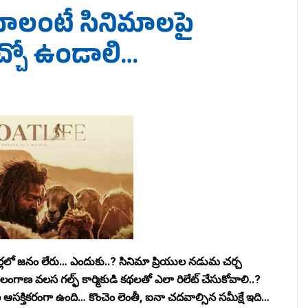
చాలంటే సినిమాలపై
ిచ్చో ఉండాలి…
యేటర్లలో జనం లేరు… ఎందుకు..? సినిమా ప్రియుల నడుమ చర్చ
ణ వలస గల్ఫ్ కార్మికుడి కథలతో ఎలా రిలేట్ చేసుకోవాలి..?
ణ ఆసక్తికరంగా ఉంది… కొంచెం లెంతీ, ఐనా చదవాల్సిన సమీక్షే ఇది…