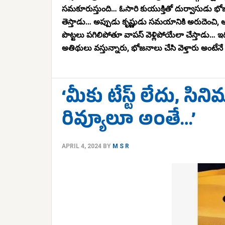
సమకూరుస్తుంది… ఓసారి కుయుక్తితో దుర్వాసుడు భోజ
తెస్తాడు… అప్పుడు కృష్ణుడు సమయానికి అరుదెంచి,
పొట్టలు పగిలిపోతూ వాపస్ వెళ్లిపోయేలా చేస్తాడు… ఇ
అతిథులు వస్తున్నారు, భోజనాలు చేసి వెళ్తారు అంటేనే
‘మీకు టేస్ట్ లేదు, సి
రివ్యూలూ అంతే…’
APRIL 4, 2024
BY
M S R