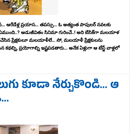
టన… ఆరేడేళ్ల ప్రయాస… తపస్సు… ఓ అత్యంత పాపులర్ నవలకు
 ఏముంది..? ఆడుజీవితం సినిమా గురించే..! అది బేసిక్‌గా మలయాళ
ెట్ చేసిన ప్రేక్షకులూ మలయాళీలే… సో, మలయాళీ ప్రేక్షకులను
కథల్ని, ప్రయోగాల్ని ఇష్టపడతారు… అనేక ఏళ్లుగా ఆ టేస్ట్ వాళ్లలో
ుగు కూడా నేర్చుకొండి… ఆ
ి…