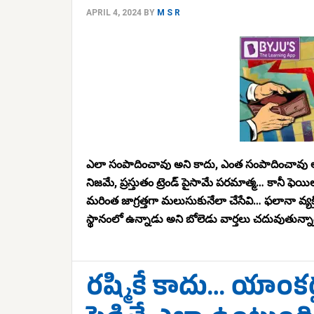
APRIL 4, 2024
BY
M S R
ఎలా సంపాదించావు అని కాదు, ఎంత సంపాదించావు అనేదే ఇ
నిజమే, ప్రస్తుతం ట్రెండ్ పైసామే పరమాత్మ… కానీ ఫెయ
మరింత జాగ్రత్తగా మలుసుకునేలా చేసేవి… ఫలానా వ్యక్
స్థానంలో ఉన్నాడు అని బోలెడు వార్తలు చదువుతున్నాం,
రష్మికే కాదు… యాంకర్