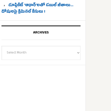
డూప్లికేట్ ‘ఆధార్’లతో డబుల్ జీతాలు…
దోషులపై క్రిమినల్ కేసులు !
ARCHIVES
Archives