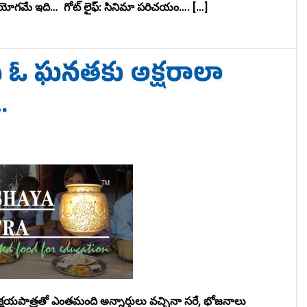
 ఉపయోగమే ఇది… గోట్ లైఫ్: సినిమా పరిచయం…. […]
ైన ఓ ఘనతకు అక్షరాలా
…
్షయపాత్రతో ఎంతమంది అన్నార్తులు వచ్చినా సరే, భోజనాలు