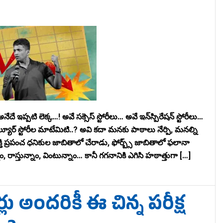
ప్పటి లెక్క…! అవే సక్సెస్ స్టోరీలు… అవే ఇన్‌స్పిరేషన్ స్టోరీలు…
ిల్యూర్ స్టోరీల మాటేమిటి..? అవి కదా మనకు పాఠాలు నేర్పి, మనల్ని
తి ప్రపంచ ధనికుల జాబితాలో చేరాడు, ఫోర్బ్స్ జాబితాలో ఫలానా
 రాస్తున్నాం, వింటున్నాం… కానీ గగనానికి ఎగిసి హఠాత్తుగా […]
లు అందరికీ ఈ చిన్న పరీక్ష