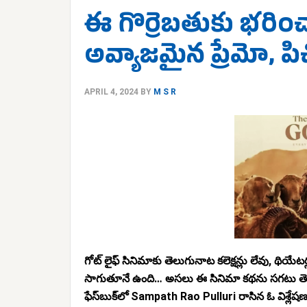
ఈ గొర్రెబతుకు భరిం
అవ్యాజమైన ప్రేమో, ప
APRIL 4, 2024
BY
M S R
గోట్ లైఫ్ సినిమాకు తెలుగునాట కలెక్షన్లు లేవు, థి
సాగుతూనే ఉంది… అసలు ఈ సినిమా కథను సగటు తెలంగా
ఫేస్‌బుక్‌లో Sampath Rao Pulluri రాసిన ఓ విశ్లేష