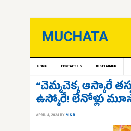
MUCHATA
HOME
CONTACT US
DISCLAIMER
“చెమ్మచెక్క ఆస్కారే తస్
ఉస్కోరే! లేనోళ్లు మూస్
APRIL 4, 2024
BY
M S R